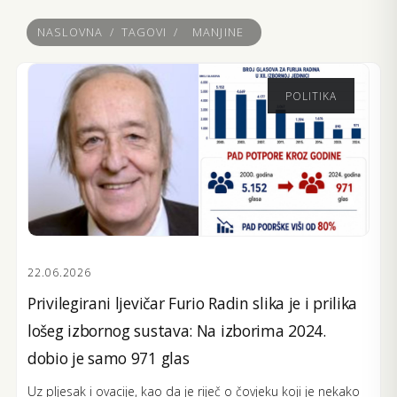
NASLOVNA
/
TAGOVI
/
MANJINE
POLITIKA
22.06.2026
Privilegirani ljevičar Furio Radin slika je i prilika
lošeg izbornog sustava: Na izborima 2024.
dobio je samo 971 glas
Uz pljesak i ovacije, kao da je riječ o čovjeku koji je nekako