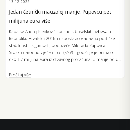
13.12.2025
Jedan četnički mauzolej manje, Pupovcu pet
milijuna eura više
Kada se Andrej Plenković spustio s briselskih nebesa u
Republiku Hrvatsku 2016. i uspostavio vladavinu političke
stabilnosti i sigurnosti, poduzeće Milorada Pupovca –
Srpsko narodno vijeće d.o.o. (SNV) – godišnje je primalo
oko 1,7 milijuna eura iz državnog proračuna. U manje od d...
Pročitaj više