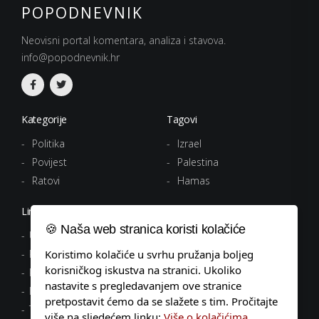
POPODNEVNIK
Neovisni portal komentara, analiza i stavova.
info@popodnevnik.hr
Kategorije
Tagovi
Politika
Izrael
Povijest
Palestina
Ratovi
Hamas
Linkovi
🍪 Naša web stranica koristi kolačiće
Uvjeti korištenja
Politika privatnosti
Koristimo kolačiće u svrhu pružanja boljeg
korisničkog iskustva na stranici. Ukoliko
Pravila o kolačićima
nastavite s pregledavanjem ove stranice
Impressum
pretpostavit ćemo da se slažete s tim. Pročitajte
Tagovi
više na sljedećem linku:
Više o kolačićima