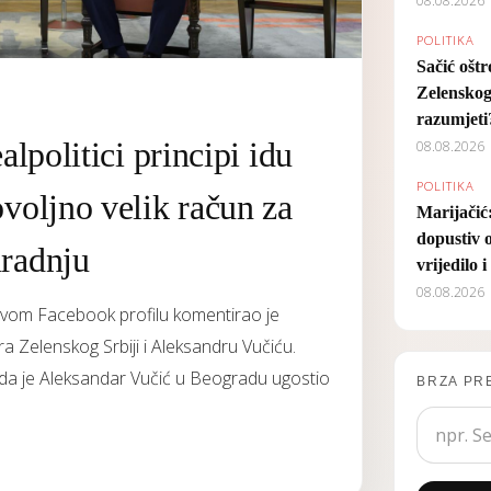
08.08.2026
POLITIKA
Sačić ošt
Zelenskog
razumjeti
alpolitici principi idu
08.08.2026
POLITIKA
ovoljno velik račun za
Marijačić
dopustiv o
uradnju
vrijedilo
08.08.2026
 svom Facebook profilu komentirao je
a Zelenskog Srbiji i Aleksandru Vučiću.
t da je Aleksandar Vučić u Beogradu ugostio
BRZA PR