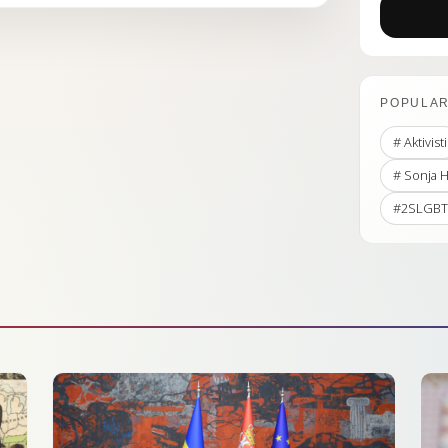
POPULAR
# Aktivisti
# Sonja 
#2SLGBT