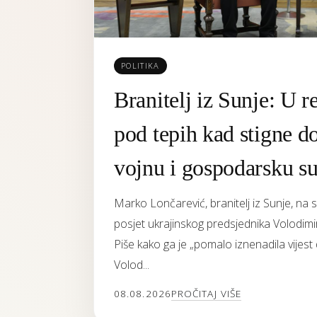
POLITIKA
Branitelj iz Sunje: U re
pod tepih kad stigne d
vojnu i gospodarsku s
Marko Lončarević, branitelj iz Sunje, na
posjet ukrajinskog predsjednika Volodimir
Piše kako ga je „pomalo iznenadila vijes
Volod...
08.08.2026
PROČITAJ VIŠE