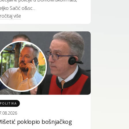
eljko Sačić o&sc...
ročitaj više
POLITIKA
7.08.2026
išetić poklopio bošnjačkog