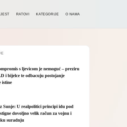
IJEST
RATOVI
KATEGORIJE
O NAMA
JE
mpromis s ljevicom je nemoguć – preziru
AD i bijelce te odbacuju postojanje
 istine
iz Sunje: U realpolitici principi idu pod
stigne dovoljno velik račun za vojnu i
sku suradnju