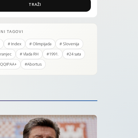
TRAŽI
NI TAGOVI
# Index
# Olimpijada
# Slovenija
Hranjec
# Vlada RH
#1991.
#24 sata
QQIPAA+
#Abortus