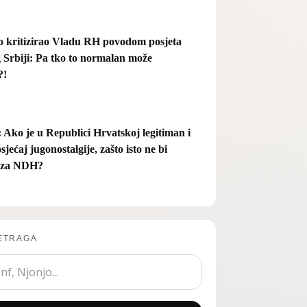
ro kritizirao Vladu RH povodom posjeta
 Srbiji: Pa tko to normalan može
?!
: Ako je u Republici Hrvatskoj legitiman i
sjećaj jugonostalgije, zašto isto ne bi
 i za NDH?
ETRAGA