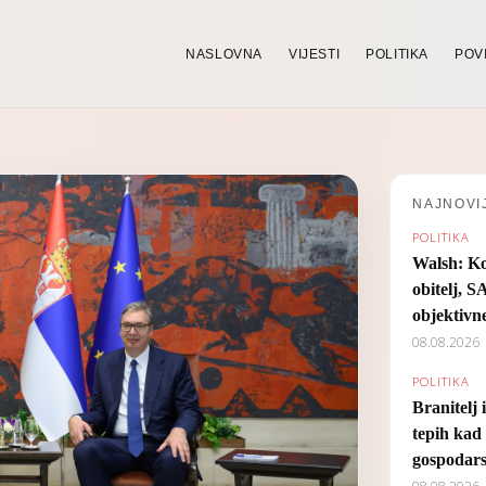
NASLOVNA
VIJESTI
POLITIKA
POV
NAJNOVI
POLITIKA
Walsh: Ko
obitelj, S
objektivne
08.08.2026
POLITIKA
Branitelj 
tepih kad 
gospodar