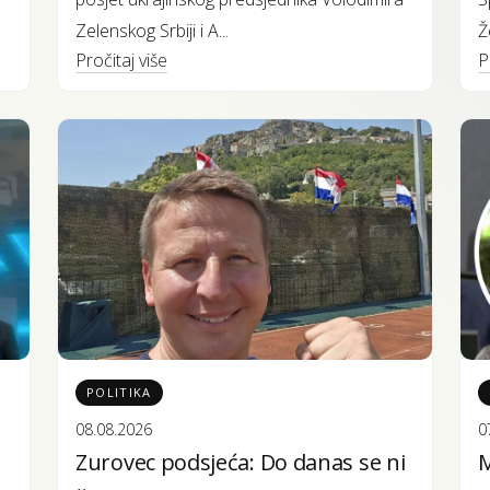
Zelenskog Srbiji i A...
Ž
Pročitaj više
P
POLITIKA
08.08.2026
0
Zurovec podsjeća: Do danas se ni
M