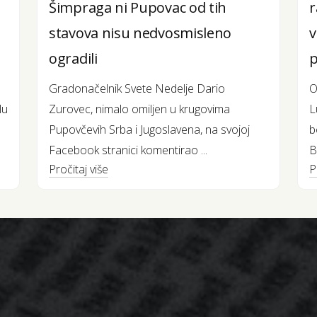
Šimpraga ni Pupovac od tih
r
stavova nisu nedvosmisleno
v
ogradili
p
Gradonačelnik Svete Nedelje Dario
O
lu
Zurovec, nimalo omiljen u krugovima
L
Pupovčevih Srba i Jugoslavena, na svojoj
b
Facebook stranici komentirao ...
B
Pročitaj više
P