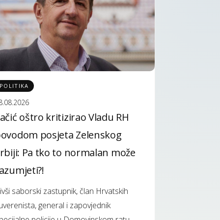
POLITIKA
8.08.2026
ačić oštro kritizirao Vladu RH
ovodom posjeta Zelenskog
rbiji: Pa tko to normalan može
azumjeti?!
ivši saborski zastupnik, član Hrvatskih
uverenista, general i zapovjednik
pecijalne policije u Domovinskom ratu,