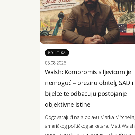
POLITIKA
08.08.2026
Walsh: Kompromis s ljevicom je
nemoguć – preziru obitelj, SAD i
bijelce te odbacuju postojanje
objektivne istine
Odgovarajući na X objavu Marka Mitchella
američkog političkog anketara, Matt Walsh
iznosi tezu da je kompromis s današnjom