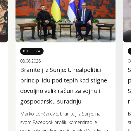
POLITIKA
08.08.2026
0
Branitelj iz Sunje: U realpolitici
S
principi idu pod tepih kad stigne
p
dovoljno velik račun za vojnu i
S
gospodarsku suradnju
r
,
Marko Lončarević, branitelj iz Sunje, na
B
svom Facebook profilu komentirao je
s
posjet ukrajinskog predsjednika Volodimira
S