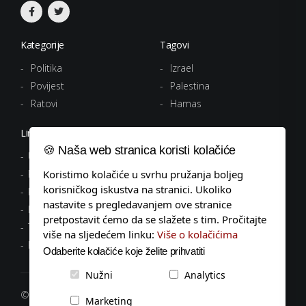
Kategorije
Tagovi
Politika
Izrael
Povijest
Palestina
Ratovi
Hamas
Linkovi
🍪 Naša web stranica koristi kolačiće
Uvjeti korištenja
Politika privatnosti
Koristimo kolačiće u svrhu pružanja boljeg
korisničkog iskustva na stranici. Ukoliko
Pravila o kolačićima
nastavite s pregledavanjem ove stranice
Impressum
pretpostavit ćemo da se slažete s tim. Pročitajte
Tagovi
više na sljedećem linku:
Više o kolačićima
Kontakt
Odaberite kolačiće koje želite prihvatiti
Nužni
Analytics
© 2026 popodnevnik.hr, Sva prava pridržana.
Marketing