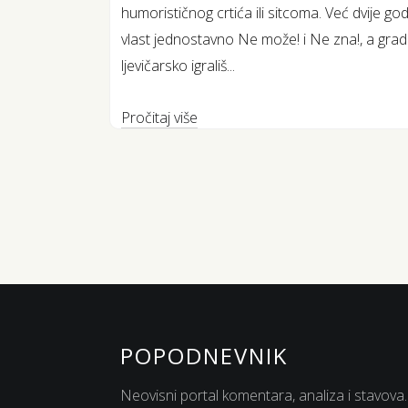
humorističnog crtića ili sitcoma. Već dvije
vlast jednostavno Ne može! i Ne zna!, a grad 
ljevičarsko igrališ...
Pročitaj više
POPODNEVNIK
Neovisni portal komentara, analiza i stavova.