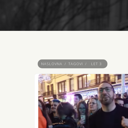
NASLOVNA
/
TAGOVI
/
LET 3