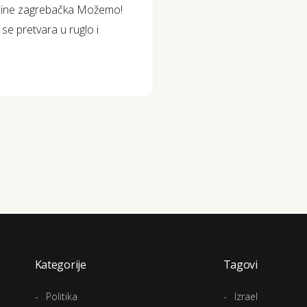
 godine zagrebačka Možemo!
se pretvara u ruglo i
Kategorije
Tagovi
Politika
Izrael