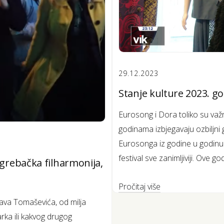
29.12.2023
Stanje kulture 2023. go
Eurosong i Dora toliko su važ
godinama izbjegavaju ozbiljni 
Eurosonga iz godine u godinu s
festival sve zanimljiviji. Ove g
grebačka filharmonija,
Pročitaj više
va Tomaševića, od milja
rka ili kakvog drugog