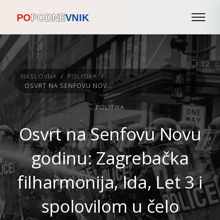
NASLOVNA
/
POLITIKA
/
OSVRT NA SENFOVU NOVU GODINU: ZAGREBAČKA FILHARMONIJA, IDA, LET 3 I SPOLOVILOM U ČELO
POLITIKA
Osvrt na Senfovu Novu
godinu: Zagrebačka
filharmonija, Ida, Let 3 i
spolovilom u čelo