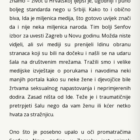
znamo – život u Hrvatskoj ljepši je, ugodniji i puno
boljeg standarda nego u Srbiji. Kako to i obično
biva, Ida je miljenica medija, što gotovo uvijek znači
da i nije neka miljenica naroda. Tim bolji Senfov
izbor za uvesti Zagreb u Novu godinu. Možda niste
vidjeli, ali svi mediji su prenijeli Idinu obranu
stranaca koji su bili na dočeku i našli se na udaru
šala na društvenim mrežama. Tražili smo i velike
medijske izvještaje o porukama i navodima neki
manjih portala kako su neke žene i djevojčice bile
žrtvama seksualnog napastovanja i neprimjerenih
dodira. Zasad ništa od Ide. Teže je i traumatičnije
pretrpjeti šalu nego da vam ženu ili kćer netko
hvata za stražnjicu.
Ono što je posebno upalo u oči promatračima