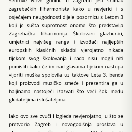
Senfove Nove godine u Zagrebu jest snimak
zagrebačkih filharmonista kako u nevjerici i s
osjećajem neugodnosti dijele pozornicu s Letom 3
koji je sušta suprotnost onome što predstavlja
Zagrebačka filharmonija. Školovani glazbenici,
umjetnici najvišeg ranga i izvođači najljepših
europskih klasičnih skladbi vjerojatno nikada
tijekom svog školovanja i rada nisu mogli niti
pomisliti kako će im nad glavama tijekom nastupa
vijoriti muška spolovila uz taktove Leta 3, benda
koji proizvodi muzičko smeće i prezentira ga u
haljinama nastojeći izazvati što veći šok među
gledateljima i slušateljima.
Iako ovo sve zvuči i izgleda nevjerojatno, u što se
pretvorio Zagreb i novogodišnja proslava u