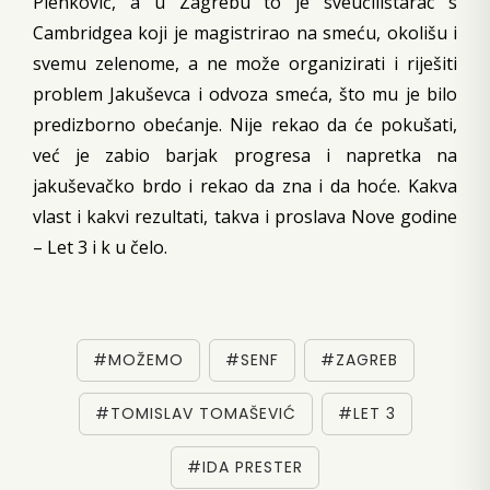
Plenković, a u Zagrebu to je sveučilištarac s
Cambridgea koji je magistrirao na smeću, okolišu i
svemu zelenome, a ne može organizirati i riješiti
problem Jakuševca i odvoza smeća, što mu je bilo
predizborno obećanje. Nije rekao da će pokušati,
već je zabio barjak progresa i napretka na
jakuševačko brdo i rekao da zna i da hoće. Kakva
vlast i kakvi rezultati, takva i proslava Nove godine
– Let 3 i k u čelo.
#MOŽEMO
#SENF
#ZAGREB
#TOMISLAV TOMAŠEVIĆ
#LET 3
#IDA PRESTER