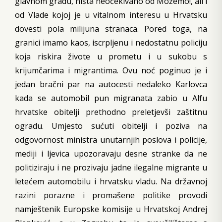
glavnom gradu, ništa neočekivano od Možemo!, ali i
od Vlade kojoj je u vitalnom interesu u Hrvatsku
dovesti pola milijuna stranaca. Pored toga, na
granici imamo kaos, iscrpljenu i nedostatnu policiju
koja riskira živote u prometu i u sukobu s
krijumčarima i migrantima. Ovu noć poginuo je i
jedan bračni par na autocesti nedaleko Karlovca
kada se automobil pun migranata zabio u Alfu
hrvatske obitelji prethodno preletjevši zaštitnu
ogradu. Umjesto sućuti obitelji i poziva na
odgovornost ministra unutarnjih poslova i policije,
mediji i ljevica upozoravaju desne stranke da ne
politiziraju i ne prozivaju jadne ilegalne migrante u
letećem automobilu i hrvatsku vladu. Na državnoj
razini porazne i promašene politike provodi
namještenik Europske komisije u Hrvatskoj Andrej