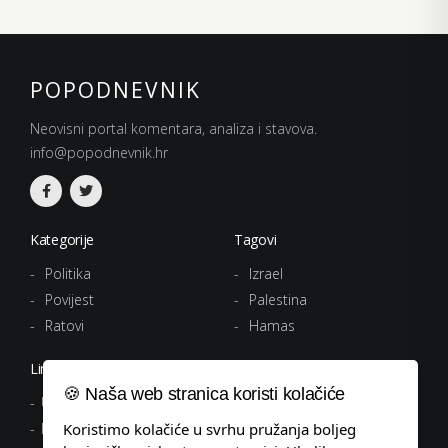
POPODNEVNIK
Neovisni portal komentara, analiza i stavova.
info@popodnevnik.hr
Kategorije
Tagovi
Politika
Izrael
Povijest
Palestina
Ratovi
Hamas
Linkovi
🍪 Naša web stranica koristi kolačiće
Uvjeti korištenja
Politika privatnosti
Koristimo kolačiće u svrhu pružanja boljeg