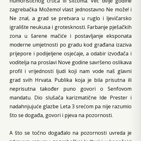
humorističnog crtića ili sitcoma. Već dvije godine
zagrebačka Možemo! vlast jednostavno Ne može! i
Ne zna!, a grad se pretvara u ruglo i ljevičarsko
igralište neukusa i grotesknosti. Farbanje pješačkih
zona u šarene mačiće i postavljanje eksponata
moderne umjetnosti po gradu kod građana izaziva
prijepore i podijeljene osjećaje, a odabir izvođača i
voditelja na proslavi Nove godine savršeno oslikava
profil i vrijednosti ljudi koji nam vode naš glavni
grad svih Hrvata. Publika koja je bila prisutna ili
neprisutna također puno govori o Senfovom
mandatu. Dio slušača karizmatične Ide Prester i
nadahnjujuće glazbe Leta 3 srećom pa nije razumio
što se događa, govori i pjeva na pozornosti.
A što se točno događalo na pozornosti uvreda je