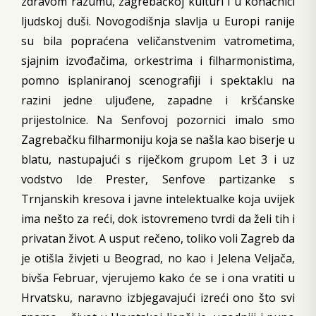
zdravom razumu, zagrebačkoj kulturi i u konačnici
ljudskoj duši. Novogodišnja slavlja u Europi ranije
su bila popraćena veličanstvenim vatrometima,
sjajnim izvođačima, orkestrima i filharmonistima,
pomno isplaniranoj scenografiji i spektaklu na
razini jedne uljuđene, zapadne i kršćanske
prijestolnice. Na Senfovoj pozornici imalo smo
Zagrebačku filharmoniju koja se našla kao biserje u
blatu, nastupajući s riječkom grupom Let 3 i uz
vodstvo Ide Prester, Senfove partizanke s
Trnjanskih kresova i javne intelektualke koja uvijek
ima nešto za reći, dok istovremeno tvrdi da želi tih i
privatan život. A usput rečeno, toliko voli Zagreb da
je otišla živjeti u Beograd, no kao i Jelena Veljača,
bivša Februar, vjerujemo kako će se i ona vratiti u
Hrvatsku, naravno izbjegavajući izreći ono što svi