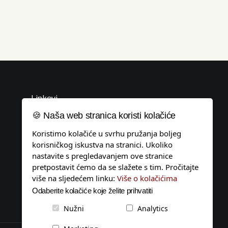
Linkovi
🍪 Naša web stranica koristi kolačiće
Uvjeti korištenja
Koristimo kolačiće u svrhu pružanja boljeg
Politika privatnosti
korisničkog iskustva na stranici. Ukoliko
Pravila o kolačićima
nastavite s pregledavanjem ove stranice
pretpostavit ćemo da se slažete s tim. Pročitajte
Impressum
više na sljedećem linku:
Više o kolačićima
Tagovi
Odaberite kolačiće koje želite prihvatiti
Kontakt
Nužni
Analytics