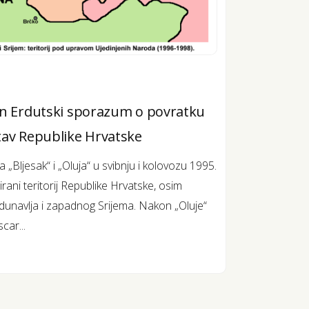
an Erdutski sporazum o povratku
tav Republike Hrvatske
Bljesak“ i „Oluja“ u svibnju i kolovozu 1995.
ani teritorij Republike Hrvatske, osim
odunavlja i zapadnog Srijema. Nakon „Oluje“
car...