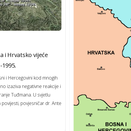
a i Hrvatsko vijeće
-1995.
sni i Hercegovini kod mnogih
no izaziva negativne reakcije i
Franje Tuđmana. U svjetlu
vijesti, povjesničar dr. Ante