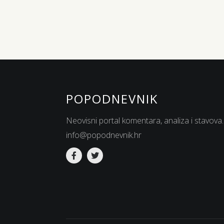
POPODNEVNIK
Neovisni portal komentara, analiza i stavova.
info@popodnevnik.hr