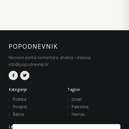
POPODNEVNIK
Neovisni portal komentara, analiza i stavova.
info@popodnevnik.hr
Kategorije
Tagovi
Politika
Izrael
Povijest
Palestina
Ratovi
Hamas
Linkovi