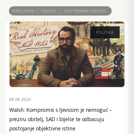
NASLOVNA
/
TAGOVI
/
EKSTREMNA LJEVICA
POLITIKA
08.08.2026
Walsh: Kompromis s ljevicom je nemoguć –
preziru obitelj, SAD i bijelce te odbacuju
postojanje objektivne istine