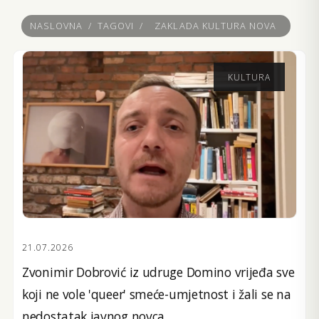
NASLOVNA
/
TAGOVI
/
ZAKLADA KULTURA NOVA
KULTURA
21.07.2026
Zvonimir Dobrović iz udruge Domino vrijeđa sve
koji ne vole 'queer' smeće-umjetnost i žali se na
nedostatak javnog novca