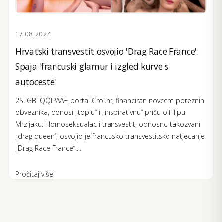
17.08.2024
Hrvatski transvestit osvojio 'Drag Race France':
Spaja 'francuski glamur i izgled kurve s
autoceste'
2SLGBTQQIPAA+ portal Crol.hr, financiran novcem poreznih
obveznika, donosi „toplu“ i „inspirativnu“ priču o Filipu
Mrzljaku. Homoseksualac i transvestit, odnosno takozvani
„drag queen“, osvojio je francusko transvestitsko natjecanje
„Drag Race France“....
Pročitaj više