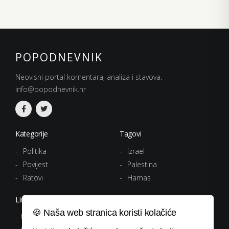
POPODNEVNIK
Neovisni portal komentara, analiza i stavova.
info@popodnevnik.hr
Kategorije
Tagovi
Politika
Izrael
Povijest
Palestina
Ratovi
Hamas
Linkovi
🍪 Naša web stranica koristi kolačiće
Uvjeti korištenja