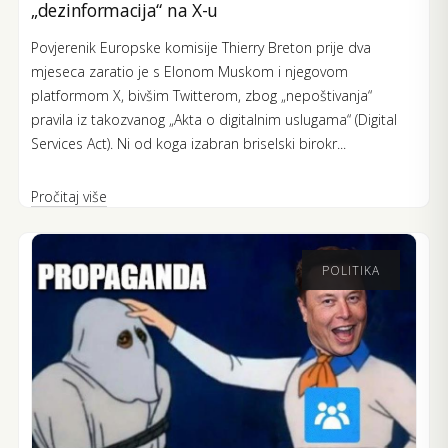
„dezinformacija“ na X-u
Povjerenik Europske komisije Thierry Breton prije dva
mjeseca zaratio je s Elonom Muskom i njegovom
platformom X, bivšim Twitterom, zbog „nepoštivanja“
pravila iz takozvanog „Akta o digitalnim uslugama“ (Digital
Services Act). Ni od koga izabran briselski birokr...
Pročitaj više
POLITIKA