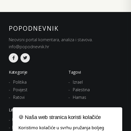
POPODNEVNIK
Neovisni portal komentara, analiza i stavova.
info@popodnevnik.hr
Kategorije
Tagovi
Politika
Izrael
Povijest
Palestina
Ratovi
Hamas
Linkovi
🍪 Naša web stranica koristi kolačiće
Uvjeti korištenja
Politika privatnosti
Koristimo kolačiće u svrhu pružanja boljeg