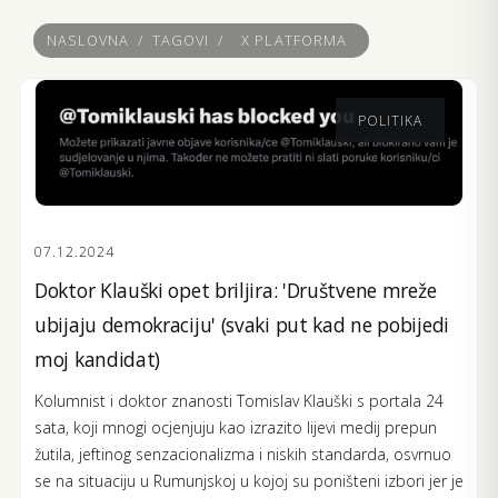
NASLOVNA
/
TAGOVI
/
X PLATFORMA
POLITIKA
07.12.2024
Doktor Klauški opet briljira: 'Društvene mreže
ubijaju demokraciju' (svaki put kad ne pobijedi
moj kandidat)
Kolumnist i doktor znanosti Tomislav Klauški s portala 24
sata, koji mnogi ocjenjuju kao izrazito lijevi medij prepun
žutila, jeftinog senzacionalizma i niskih standarda, osvrnuo
se na situaciju u Rumunjskoj u kojoj su poništeni izbori jer je