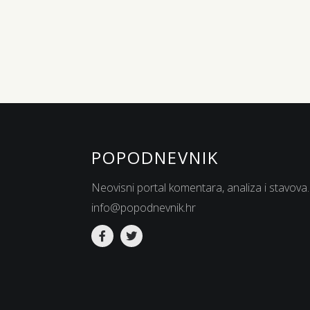
POPODNEVNIK
Neovisni portal komentara, analiza i stavova.
info@popodnevnik.hr