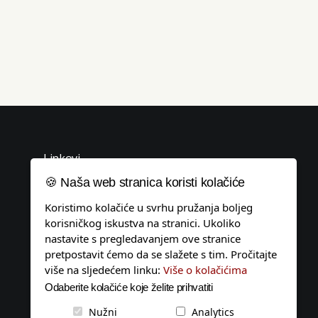
Linkovi
🍪 Naša web stranica koristi kolačiće
Uvjeti korištenja
Koristimo kolačiće u svrhu pružanja boljeg
Politika privatnosti
korisničkog iskustva na stranici. Ukoliko
Pravila o kolačićima
nastavite s pregledavanjem ove stranice
pretpostavit ćemo da se slažete s tim. Pročitajte
Impressum
više na sljedećem linku:
Više o kolačićima
Tagovi
Odaberite kolačiće koje želite prihvatiti
Kontakt
Nužni
Analytics