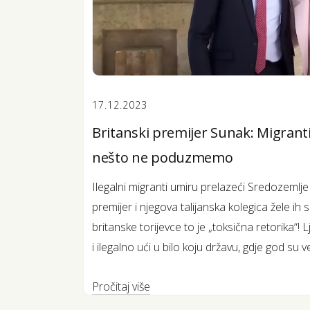
17.12.2023
Britanski premijer Sunak: Migranti
nešto ne poduzmemo
Ilegalni migranti umiru prelazeći Sredozemlje
premijer i njegova talijanska kolegica žele ih s
britanske torijevce to je „toksična retorika“!
i ilegalno ući u bilo koju državu, gdje god su ve
Pročitaj više