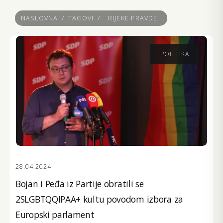
NASLOVNA
/
TAGOVI
/
RIJEKE PRAVDE
POLITIKA
28.04.2024
Bojan i Peđa iz Partije obratili se
2SLGBTQQIPAA+ kultu povodom izbora za
Europski parlament