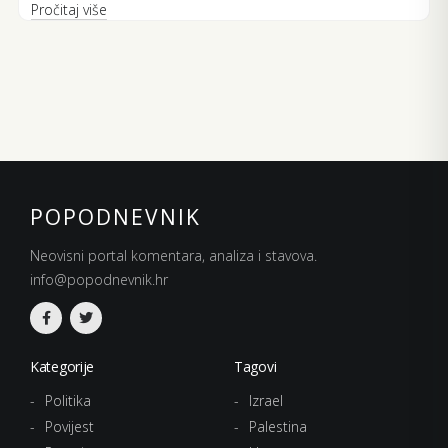
Pročitaj više
POPODNEVNIK
Neovisni portal komentara, analiza i stavova.
info@popodnevnik.hr
Kategorije
Tagovi
Politika
Izrael
Povijest
Palestina