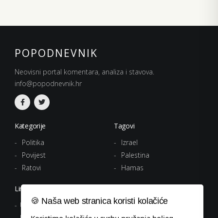
POPODNEVNIK
Neovisni portal komentara, analiza i stavova.
info@popodnevnik.hr
Kategorije
Tagovi
Politika
Izrael
Povijest
Palestina
Ratovi
Hamas
Linkovi
🍪 Naša web stranica koristi kolačiće
Uvjeti korištenja
Politika privatnosti