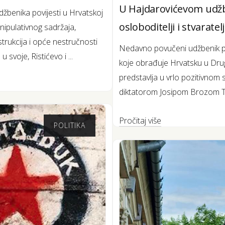
U Hajdarovićevom udžbe
žbenika povijesti u Hrvatskoj
osloboditelji i stvarate
nipulativnog sadržaja,
strukcija i opće nestručnosti
Nedavno povučeni udžbenik povi
u svoje, Ristićevo i ...
koje obrađuje Hrvatsku u Dru
predstavlja u vrlo pozitivnom s
diktatorom Josipom Brozom Tit
Pročitaj više
POLITIKA