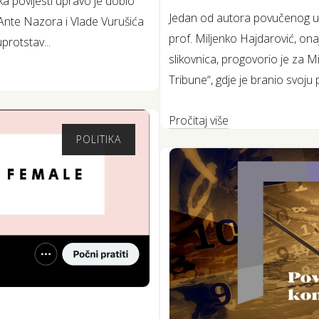
a povijesti upravo je dobio
Jedan od autora povučenog udž
 Ante Nazora i Vlade Vurušića
prof. Miljenko Hajdarović, onaj
protstav...
slikovnica, progovorio je za M
Tribune“, gdje je branio svoju
Pročitaj više
POLITIKA