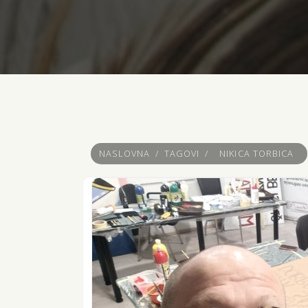
NASLOVNA
/
TAGOVI
/
NIKICA TORBICA