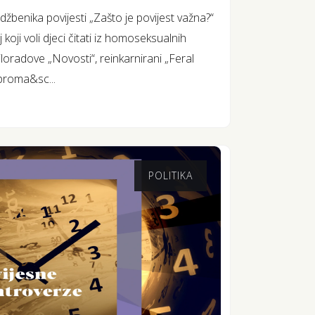
benika povijesti „Zašto je povijest važna?“
 koji voli djeci čitati iz homoseksualnih
iloradove „Novosti“, reinkarnirani „Feral
 proma&sc...
POLITIKA