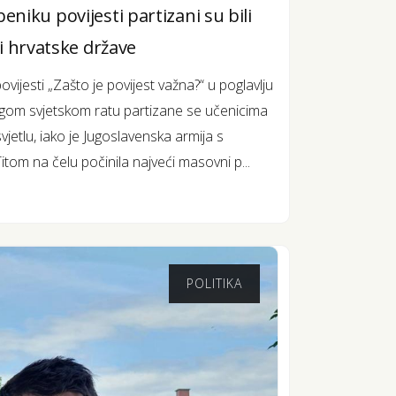
niku povijesti partizani su bili
lji hrvatske države
jesti „Zašto je povijest važna?“ u poglavlju
gom svjetskom ratu partizane se učenicima
vjetlu, iako je Jugoslavenska armija s
om na čelu počinila najveći masovni p...
POLITIKA