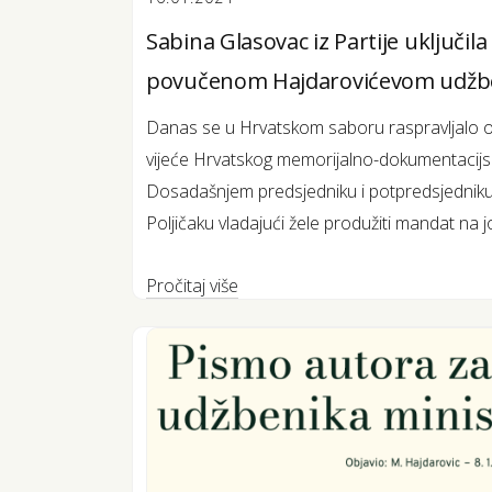
Sabina Glasovac iz Partije uključil
povučenom Hajdarovićevom udžb
Danas se u Hrvatskom saboru raspravljalo 
vijeće Hrvatskog memorijalno-dokumentacij
Dosadašnjem predsjedniku i potpredsjedniku F
Poljičaku vladajući žele produžiti mandat na jo
Pročitaj više