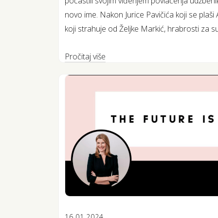
počastili svojim viđenjem povlačenja udžbenik
novo ime. Nakon Jurice Pavičića koji se plaši
koji strahuje od Željke Markić, hrabrosti za su
Pročitaj više
16.01.2024