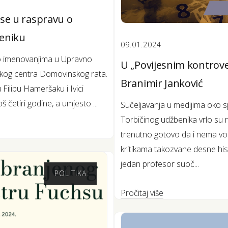
a se u raspravu o
eniku
09.01.2024
o imenovanjima u Upravno
U „Povijesnim kontrove
skog centra Domovinskog rata.
Branimir Janković
ilipu Hameršaku i Ivici
š četiri godine, a umjesto ...
Sučeljavanja u medijima oko s
Torbičinog udžbenika vrlo su ri
trenutno gotovo da i nema voljn
kritikama takozvane desne his
jedan profesor suoč...
POLITIKA
Pročitaj više