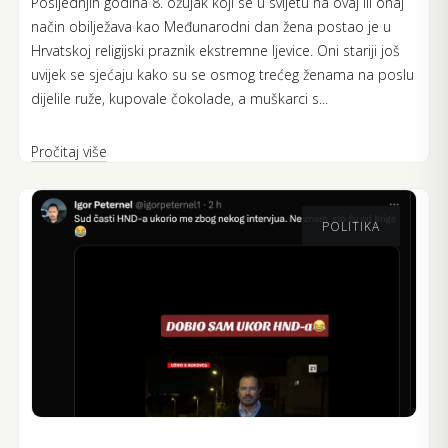
Posljednjih godina 8. ožujak koji se u svijetu na ovaj ili onaj
način obilježava kao Međunarodni dan žena postao je u
Hrvatskoj religijski praznik ekstremne ljevice. Oni stariji još
uvijek se sjećaju kako su se osmog trećeg ženama na poslu
dijelile ruže, kupovale čokolade, a muškarci s...
Pročitaj više
POLITIKA