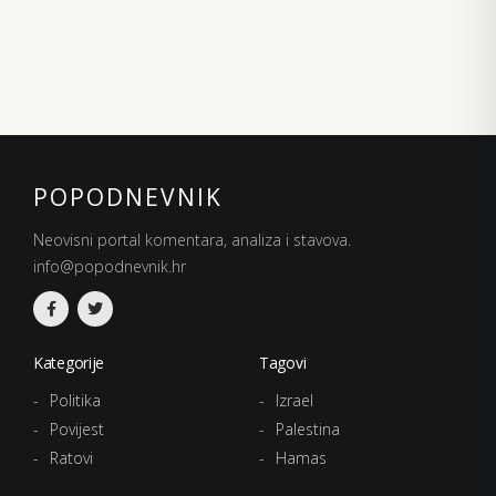
POPODNEVNIK
Neovisni portal komentara, analiza i stavova.
info@popodnevnik.hr
Kategorije
Tagovi
Politika
Izrael
Povijest
Palestina
Ratovi
Hamas