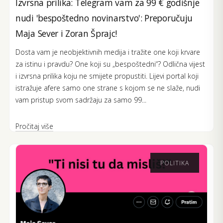
Izvrsna prilika: Telegram vam za 99 € godišnje
nudi 'bespoštedno novinarstvo': Preporučuju
Maja Sever i Zoran Šprajc!
Dosta vam je neobjektivnih medija i tražite one koji krvare
za istinu i pravdu? One koji su „bespoštedni“? Odlična vijest
i izvrsna prilika koju ne smijete propustiti. Lijevi portal koji
istražuje afere samo one strane s kojom se ne slaže, nudi
vam pristup svom sadržaju za samo 99...
Pročitaj više
POLITIKA