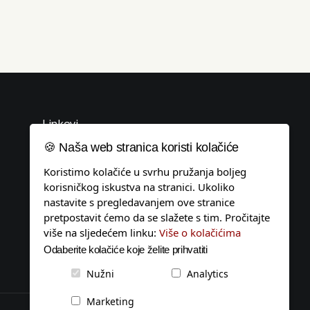
Linkovi
🍪 Naša web stranica koristi kolačiće
Uvjeti korištenja
Koristimo kolačiće u svrhu pružanja boljeg
Politika privatnosti
korisničkog iskustva na stranici. Ukoliko
Pravila o kolačićima
nastavite s pregledavanjem ove stranice
pretpostavit ćemo da se slažete s tim. Pročitajte
Impressum
više na sljedećem linku:
Više o kolačićima
Tagovi
Odaberite kolačiće koje želite prihvatiti
Kontakt
Nužni
Analytics
Marketing