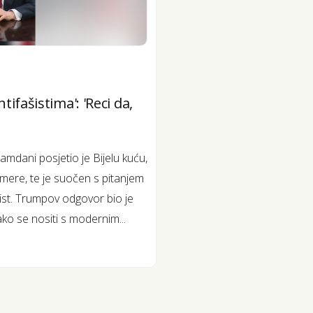
ifašistima': 'Reci da,
dani posjetio je Bijelu kuću,
re, te je suočen s pitanjem
ašist. Trumpov odgovor bio je
ako se nositi s modernim...