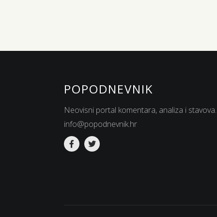
POPODNEVNIK
Neovisni portal komentara, analiza i stavova.
info@popodnevnik.hr