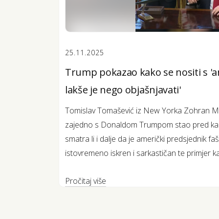
25.11.2025
Trump pokazao kako se nositi s 'ant
lakše je nego objašnjavati'
Tomislav Tomašević iz New Yorka Zohran Mam
zajedno s Donaldom Trumpom stao pred kame
smatra li i dalje da je američki predsjednik f
istovremeno iskren i sarkastičan te primjer k
Pročitaj više