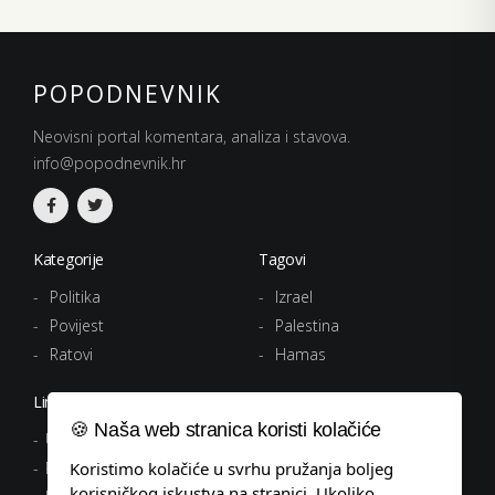
POPODNEVNIK
Neovisni portal komentara, analiza i stavova.
info@popodnevnik.hr
Kategorije
Tagovi
Politika
Izrael
Povijest
Palestina
Ratovi
Hamas
Linkovi
🍪 Naša web stranica koristi kolačiće
Uvjeti korištenja
Koristimo kolačiće u svrhu pružanja boljeg
Politika privatnosti
korisničkog iskustva na stranici. Ukoliko