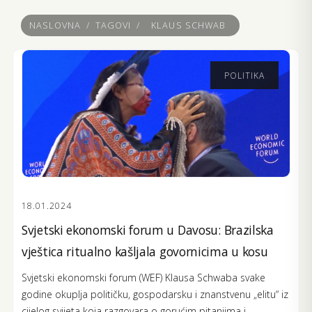
NASLOVNA
/
TAGOVI
/
KLAUS SCHWAB
POLITIKA
18.01.2024
Svjetski ekonomski forum u Davosu: Brazilska
vještica ritualno kašljala govornicima u kosu
Svjetski ekonomski forum (WEF) Klausa Schwaba svake
godine okuplja političku, gospodarsku i znanstvenu „elitu“ iz
cijelog svijeta koja razgovara o gorućim pitanjima i