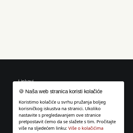
Linkovi
🍪 Naša web stranica koristi kolačiće
Uvjeti korištenja
Koristimo kolačiće u svrhu pružanja boljeg
Politika privatnosti
korisničkog iskustva na stranici. Ukoliko
Pravila o kolačićima
nastavite s pregledavanjem ove stranice
pretpostavit ćemo da se slažete s tim. Pročitajte
Impressum
više na sljedećem linku:
Više o kolačićima
Tagovi