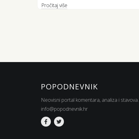
Pročitaj više
POPODNEVNIK
Neovisni portal komentara, analiza i stavova.
info@popodnevnik.hr