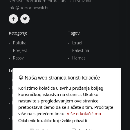
Neovisni portal komentara, analiza i stavova.
info@popodnevnik.hr
Kategorije
Tagovi
Politika
Izrael
Povijest
Palestina
Ratovi
Hamas
Linkovi
🍪 Naša web stranica koristi kolačiće
Uvjeti korištenja
Politika privatnosti
Koristimo kolačiće u svrhu pružanja boljeg
korisničkog iskustva na stranici. Ukoliko
Pravila o kolačićima
nastavite s pregledavanjem ove stranice
Impressum
pretpostavit ćemo da se slažete s tim. Pročitajte
Tagovi
više na sljedećem linku:
Više o kolačićima
Kontakt
Odaberite kolačiće koje želite prihvatiti