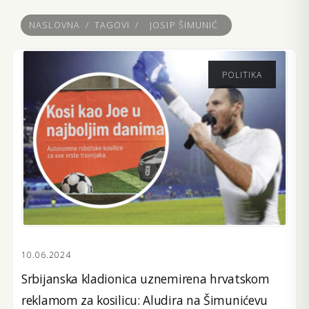
NASLOVNA
/
TAGOVI
/
JOSIP ŠIMUNIĆ
POLITIKA
10.06.2024
Srbijanska kladionica uznemirena hrvatskom
reklamom za kosilicu: Aludira na Šimunićevu