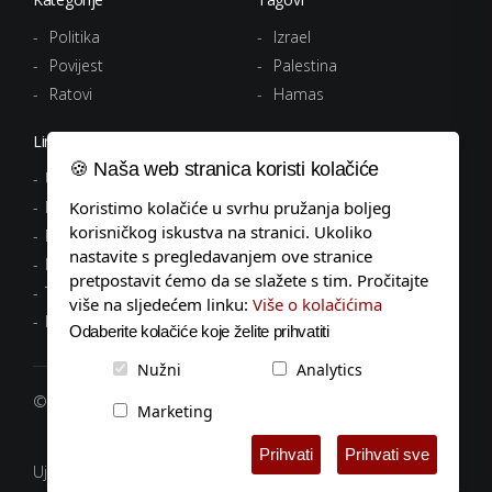
Politika
Izrael
Povijest
Palestina
Ratovi
Hamas
Linkovi
🍪 Naša web stranica koristi kolačiće
Uvjeti korištenja
Politika privatnosti
Koristimo kolačiće u svrhu pružanja boljeg
korisničkog iskustva na stranici. Ukoliko
Pravila o kolačićima
nastavite s pregledavanjem ove stranice
Impressum
pretpostavit ćemo da se slažete s tim. Pročitajte
Tagovi
više na sljedećem linku:
Više o kolačićima
Kontakt
Odaberite kolačiće koje želite prihvatiti
Nužni
Analytics
© 2026 popodnevnik.hr, Sva prava pridržana.
Marketing
Prihvati
Prihvati sve
Ujedinjeni protiv antifašizma