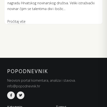
nagradu Hrvatskog novinarskog društva. Veliki istraživački
novinar čijim se talentima divi i božic...
Pročitaj više
POPODNEVNIK
Neovisni portal komentara, analiza i stavova.
info@popodnevnik.hr
Kategorije
Tagovi