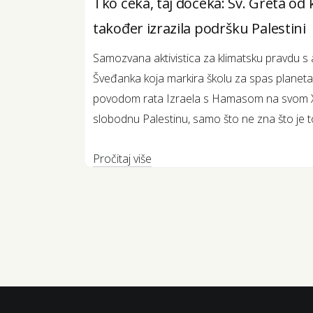
Tko čeka, taj dočeka: Sv. Greta od
također izrazila podršku Palestini
Samozvana aktivistica za klimatsku pravdu s
Šveđanka koja markira školu za spas planeta
povodom rata Izraela s Hamasom na svom X p
slobodnu Palestinu, samo što ne zna što je to,
Pročitaj više