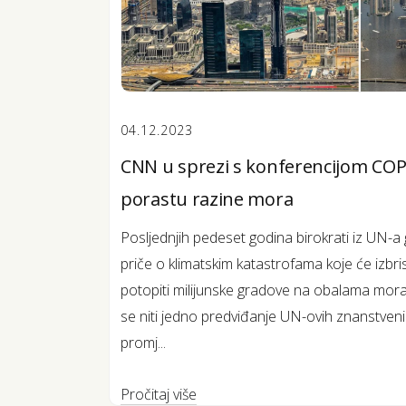
04.12.2023
CNN u sprezi s konferencijom COP2
porastu razine mora
Posljednjih pedeset godina birokrati iz UN-a
priče o klimatskim katastrofama koje će izbrisat
potopiti milijunske gradove na obalama mora 
se niti jedno predviđanje UN-ovih znanstvenik
promj...
Pročitaj više