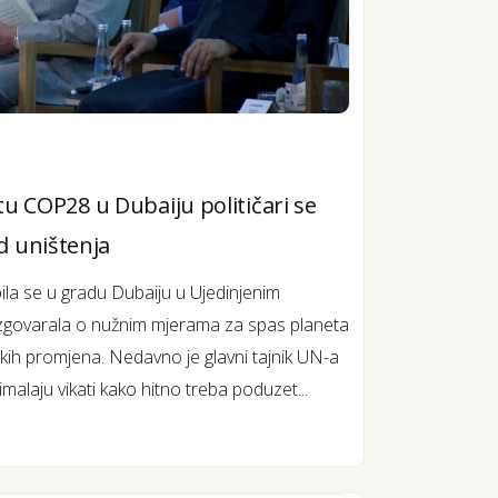
 COP28 u Dubaiju političari se
od uništenja
ila se u gradu Dubaiju u Ujedinjenim
razgovarala o nužnim mjerama za spas planeta
skih promjena. Nedavno je glavni tajnik UN-a
alaju vikati kako hitno treba poduzet...