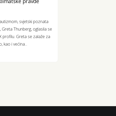
 klimatske pravde
 autizmom, svjetski poznata
, Greta Thunberg, oglasila se
rofilu. Greta se zalaže za
 kao i većina...