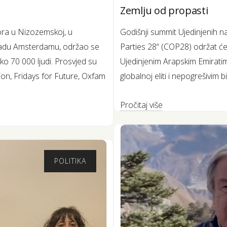
Zemlju od propasti
Godišnji summit Ujedinjenih 
ora u Nizozemskoj, u
Parties 28“ (COP28) održat će
 gradu Amsterdamu, održao se
Ujedinjenim Arapskim Emiratim
ko 70 000 ljudi. Prosvjed su
globalnoj eliti i nepogrešivim bi
lion, Fridays for Future, Oxfam
Pročitaj više
POLITIKA