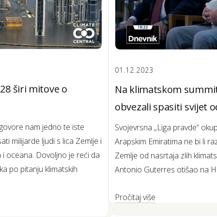
01.12.2023
8 širi mitove o
Na klimatskom summitu
obvezali spasiti svijet 
 govore nam jedno te iste
Svojevrsna „Liga pravde“ okup
i milijarde ljudi s lica Zemlje i
Arapskim Emiratima ne bi li 
i oceana. Dovoljno je reći da
Zemlje od nasrtaja zlih klimat
a po pitanju klimatskih
Antonio Guterres otišao na Him
Pročitaj više