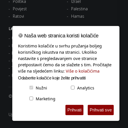
Politika
Izrael
Povijest
Palestina
Ratovi
Hamas
Linkovi
🍪 Naša web stranica koristi kolačiće
Uvjeti korištenja
Politika privatnosti
Koristimo kolačiće u svrhu pružanja boljeg
korisničkog iskustva na stranici. Ukoliko
Pravila o kolačićima
nastavite s pregledavanjem ove stranice
Impressum
pretpostavit ćemo da se slažete s tim. Pročitajte
Tagovi
više na sljedećem linku:
Više o kolačićima
Kontakt
Odaberite kolačiće koje želite prihvatiti
Nužni
Analytics
© 2026 popodnevnik.hr, Sva prava pridržana.
Marketing
Prihvati
Prihvati sve
Ujedinjeni protiv antifašizma