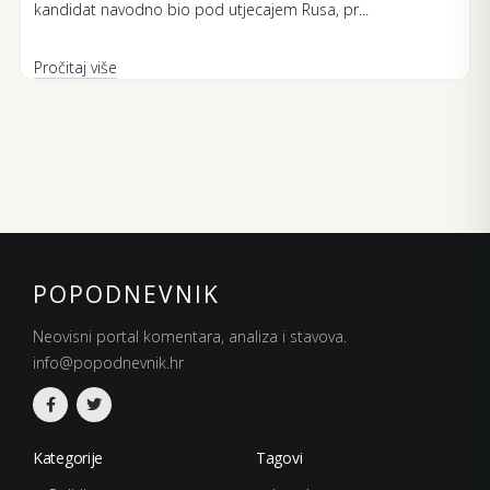
kandidat navodno bio pod utjecajem Rusa, pr...
Pročitaj više
POPODNEVNIK
Neovisni portal komentara, analiza i stavova.
info@popodnevnik.hr
Kategorije
Tagovi