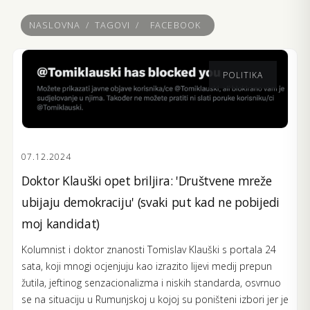
NASLOVNA
/
TAGOVI
/
FACEBOOK
POLITIKA
07.12.2024
Doktor Klauški opet briljira: 'Društvene mreže
ubijaju demokraciju' (svaki put kad ne pobijedi
moj kandidat)
Kolumnist i doktor znanosti Tomislav Klauški s portala 24
sata, koji mnogi ocjenjuju kao izrazito lijevi medij prepun
žutila, jeftinog senzacionalizma i niskih standarda, osvrnuo
se na situaciju u Rumunjskoj u kojoj su poništeni izbori jer je