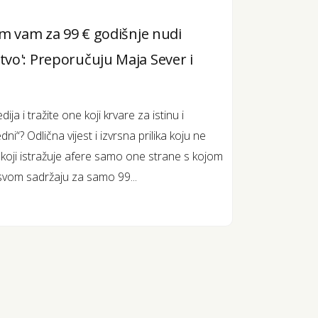
am vam za 99 € godišnje nudi
vo': Preporučuju Maja Sever i
ja i tražite one koji krvare za istinu i
i“? Odlična vijest i izvrsna prilika koju ne
al koji istražuje afere samo one strane s kojom
 svom sadržaju za samo 99...