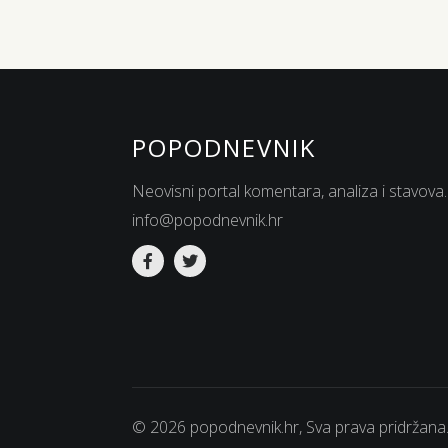
POPODNEVNIK
Neovisni portal komentara, analiza i stavova.
info@popodnevnik.hr
© 2026 popodnevnik.hr, Sva prava pridržana