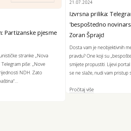
21.07.2024
Izvrsna prilika: Telegr
'bespoštedno novinarst
: Partizanske pjesme
Zoran Šprajc!
Dosta vam je neobjektivnih medi
munističke stranke „Nova
pravdu? One koji su „bespoštedn
i Telegram piše: „Nove
smijete propustiti. Lijevi port
vrijednosti NDH. Zato
se ne slaže, nudi vam pristup
ština“....
Pročitaj više