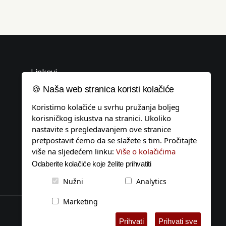
Linkovi
🍪 Naša web stranica koristi kolačiće
Uvjeti korištenja
Koristimo kolačiće u svrhu pružanja boljeg
Politika privatnosti
korisničkog iskustva na stranici. Ukoliko
Pravila o kolačićima
nastavite s pregledavanjem ove stranice
pretpostavit ćemo da se slažete s tim. Pročitajte
Impressum
više na sljedećem linku:
Više o kolačićima
Tagovi
Odaberite kolačiće koje želite prihvatiti
Kontakt
Nužni
Analytics
Marketing
Ujedinjeni protiv antifašizma
Prihvati
Prihvati sve