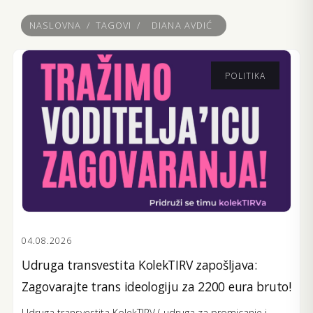
NASLOVNA
/
TAGOVI
/
DIANA AVDIĆ
POLITIKA
04.08.2026
Udruga transvestita KolekTIRV zapošljava:
Zagovarajte trans ideologiju za 2200 eura bruto!
Udruga transvestita KolekTIRV („udruga za promicanje i