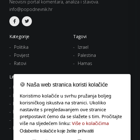
Neovisni portal komentara, analiza i stavova.
info@popodnevnik.hr
Kategorije
Tagovi
Politika
Izrael
Povijest
Palestina
Ratovi
Hamas
Linkovi
🍪 Naša web stranica koristi kolačiće
Uvjeti korištenja
Politika privatnosti
Koristimo kolačiće u svrhu pružanja boljeg
korisničkog iskustva na stranici. Ukoliko
Pravila o kolačićima
nastavite s pregledavanjem ove stranice
Impressum
pretpostavit ćemo da se slažete s tim. Pročitajte
Tagovi
više na sljedećem linku:
Više o kolačićima
Kontakt
Odaberite kolačiće koje želite prihvatiti