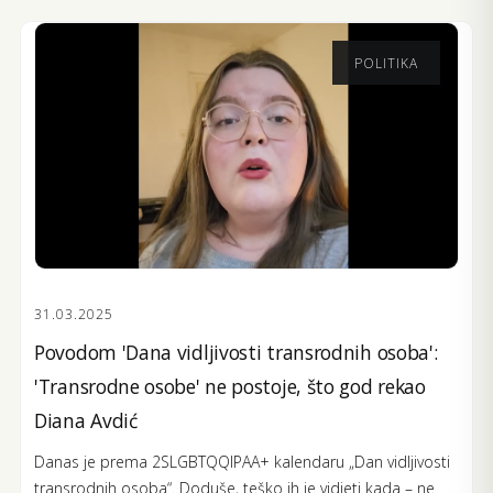
POLITIKA
31.03.2025
Povodom 'Dana vidljivosti transrodnih osoba':
'Transrodne osobe' ne postoje, što god rekao
Diana Avdić
Danas je prema 2SLGBTQQIPAA+ kalendaru „Dan vidljivosti
transrodnih osoba“. Doduše, teško ih je vidjeti kada – ne