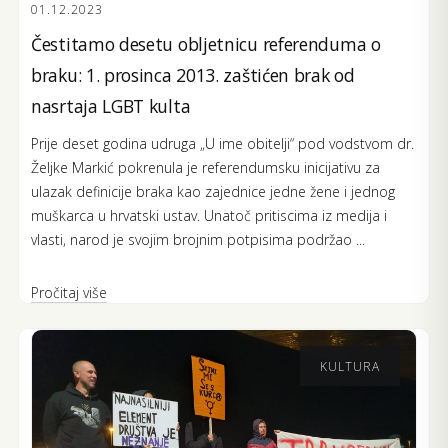
01.12.2023
Čestitamo desetu obljetnicu referenduma o
braku: 1. prosinca 2013. zaštićen brak od
nasrtaja LGBT kulta
Prije deset godina udruga „U ime obitelji“ pod vodstvom dr.
Željke Markić pokrenula je referendumsku inicijativu za
ulazak definicije braka kao zajednice jedne žene i jednog
muškarca u hrvatski ustav. Unatoč pritiscima iz medija i
vlasti, narod je svojim brojnim potpisima podržao ...
Pročitaj više
KULTURA