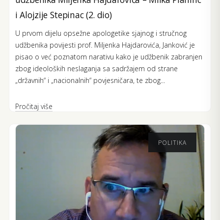
i Alojzije Stepinac (2. dio)
U prvom dijelu opsežne apologetike sjajnog i stručnog
udžbenika povijesti prof. Miljenka Hajdarovića, Janković je
pisao o već poznatom narativu kako je udžbenik zabranjen
zbog ideoloških neslaganja sa sadržajem od strane
„državnih“ i „nacionalnih“ povjesničara, te zbog...
Pročitaj više
POLITIKA