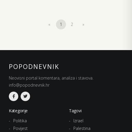
«
1
2
»
POPODNEVNIK
Neovisni portal komentara, analiza i stavova.
info@popodnevnik.hr
Kategorije
Tagovi
Politika
Izrael
Povijest
Palestina