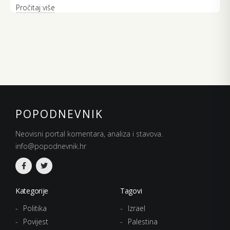
Pročitaj više
POPODNEVNIK
Neovisni portal komentara, analiza i stavova.
info@popodnevnik.hr
Kategorije
Tagovi
Politika
Izrael
Povijest
Palestina