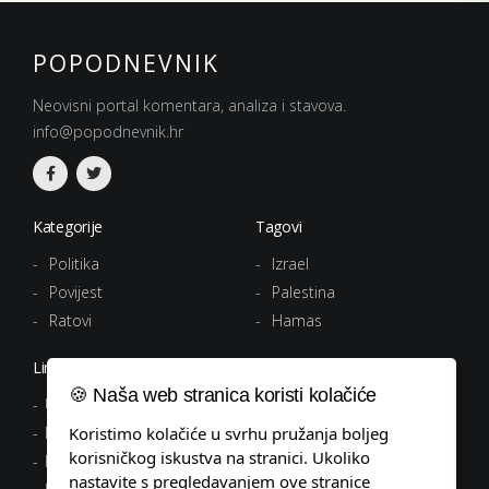
POPODNEVNIK
Neovisni portal komentara, analiza i stavova.
info@popodnevnik.hr
Kategorije
Tagovi
Politika
Izrael
Povijest
Palestina
Ratovi
Hamas
Linkovi
🍪 Naša web stranica koristi kolačiće
Uvjeti korištenja
Politika privatnosti
Koristimo kolačiće u svrhu pružanja boljeg
korisničkog iskustva na stranici. Ukoliko
Pravila o kolačićima
nastavite s pregledavanjem ove stranice