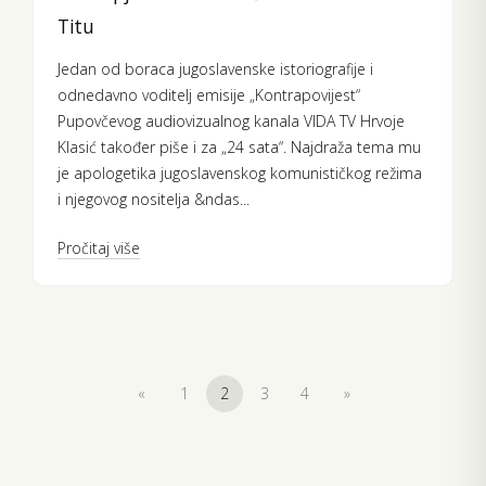
Titu
Jedan od boraca jugoslavenske istoriografije i
odnedavno voditelj emisije „Kontrapovijest“
Pupovčevog audiovizualnog kanala VIDA TV Hrvoje
Klasić također piše i za „24 sata“. Najdraža tema mu
je apologetika jugoslavenskog komunističkog režima
i njegovog nositelja &ndas...
Pročitaj više
«
1
2
3
4
»