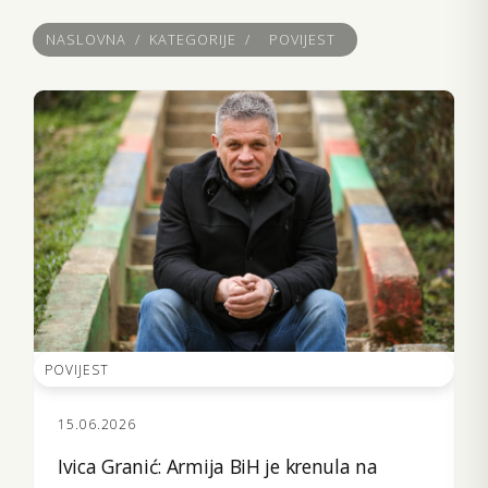
NASLOVNA
/
KATEGORIJE
/
POVIJEST
POVIJEST
15.06.2026
Ivica Granić: Armija BiH je krenula na