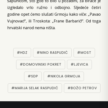
sapunicom, što god to bilo u pozadini, za birače je
izgledalo vrlo ružno i odbojno. Sljedeće četiri
godine opet ćemo slušati Grmoju kako viče: „Pavao
Vujnovac!“, ili Troskota: „Frane Barbarić!“. Od toga
hrvatski narod nema ništa.
#HDZ
#NINO RASPUDIĆ
#MOST
#DOMOVINSKI POKRET
#LJEVICA
#SDP
#NIKOLA GRMOJA
#MARIJA SELAK RASPUDIĆ
#BOŽO PETROV