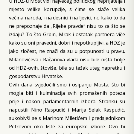
U HDZ-u Most vidi najvećeg političkog neprijatelja i
mjesto velike korupcije, s čime se slaže velika
većina naroda, i na desnici i na ljevici, no kako to da
ne prepoznaje da „Rijeke pravde“ nisu to za što se
izdaju? To što Grbin, Mrak i ostatak partnera viče
kako su oni pravedni, dobri i nepotkupljivi, a HDZ je
jako zločest, ne znači da su u potpunosti u pravu.
Milanovićeva i Račanova vlada nisu bile ništa bolje
od HDZ-ovih, štoviše, bile su težak uteg napretku i
gospodarstvu Hrvatske.
Ovih dana svjedočili smo i osipanju Mosta, što bi
mogla biti i kulminacija svih promašenih poteza
prije i nakon parlamentarnih izbora. Stranku su
napustili Nino Raspudić i Marija Selak Raspudić,
sukobivši se s Marinom Miletićem i predsjednikom
Petrovom oko liste za europske izbore. Ovo bi