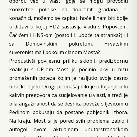
oporbi, već u vlasti gdje se mogu provoditi
konkretne politike na dobrobit građana. U
konačnici, možemo se zapitati hoće li nam biti bolje
u državi u kojoj HDZ sastavlja vladu s Pupovcem,
Čačićem i HNS-om (postoji li uopće ta stranka?) ili
sa Domovinskim pokretom, Hrvatskim
suverenistima i pokojim članom Mosta?
Propustivši povijesnu priliku sklopiti predizbornu
koaliciju s DP-om Most je počinio prvi u nizu
promašenih poteza kojim je razljutio svoje desno
biračko tijelo. Drugi promašaj bilo je odbijanje bilo
kakvih pregovora za sudjelovanje u vlasti, a treći je
bila angažiranost da se desnica poveže s ljevicom u
Peđinom pokušaju da postane pobjednik izbora.
Na kraju, Most si je pored svih problema zabio i
autogol ovom aktualnom unutarstranačkom