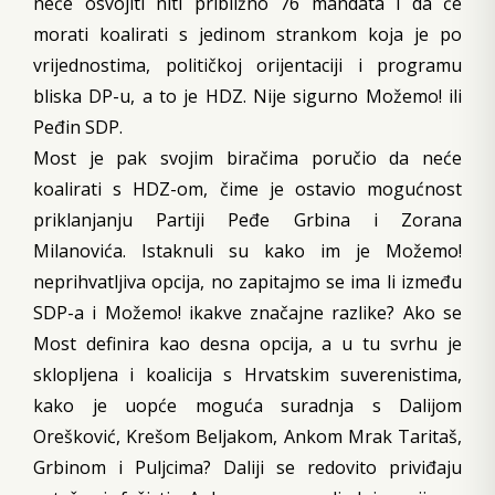
neće osvojiti niti približno 76 mandata i da će
morati koalirati s jedinom strankom koja je po
vrijednostima, političkoj orijentaciji i programu
bliska DP-u, a to je HDZ. Nije sigurno Možemo! ili
Peđin SDP.
Most je pak svojim biračima poručio da neće
koalirati s HDZ-om, čime je ostavio mogućnost
priklanjanju Partiji Peđe Grbina i Zorana
Milanovića. Istaknuli su kako im je Možemo!
neprihvatljiva opcija, no zapitajmo se ima li između
SDP-a i Možemo! ikakve značajne razlike? Ako se
Most definira kao desna opcija, a u tu svrhu je
sklopljena i koalicija s Hrvatskim suverenistima,
kako je uopće moguća suradnja s Dalijom
Orešković, Krešom Beljakom, Ankom Mrak Taritaš,
Grbinom i Puljcima? Daliji se redovito priviđaju