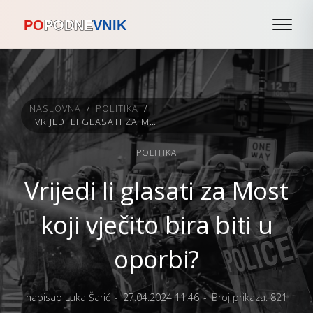
NASLOVNA
/
POLITIKA
/
VRIJEDI LI GLASATI ZA MOST KOJI VJEČITO BIRA BITI U OPORBI?
POLITIKA
Vrijedi li glasati za Most
koji vječito bira biti u
oporbi?
napisao Luka Šarić
27.04.2024 11:46
Broj prikaza: 821