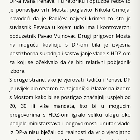
DP-a Ivana Penave. Tu retoriku i optužbe redovito
je ponavljao vrh Mosta, poglavito Nikola Grmoja,
navodeći da je Radićev najveći krimen to što je
suvlasnik Pevexa u kojem udio ima i kontroverzni
poduzetnik Pavao Vujnovac. Drugi prigovor Mosta
na moguću koaliciju s DP-om bila je izvjesna
postizborna suradnja i sastavljanje vlade s HDZ-om
za koji se očekivalo da će biti relativni pobjednik
izbora.
S druge strane, ako je vjerovati Radiću i Penavi, DP
je uvijek bio otvoren za zajednički izlazak na izbore
s Mostom kako bi se postigao značajniji uspjeh od
20, 30 ili više mandata, što bi u mogućim
pregovorima s HDZ-om igralo veliku ulogu oko
podjele ministarstava i odgovornosti unutar vlade.
Iz DP-a nisu bježali od realnosti da vrlo vjerojatno