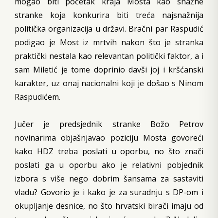
mogao biti početak kraja Mosta kao snažne
stranke koja konkurira biti treća najsnažnija
politička organizacija u državi. Bračni par Raspudić
podigao je Most iz mrtvih nakon što je stranka
praktički nestala kao relevantan politički faktor, a i
sam Miletić je tome doprinio davši joj i kršćanski
karakter, uz onaj nacionalni koji je došao s Ninom
Raspudićem.
Jučer je predsjednik stranke Božo Petrov
novinarima objašnjavao poziciju Mosta govoreći
kako HDZ treba poslati u oporbu, no što znači
poslati ga u oporbu ako je relativni pobjednik
izbora s više nego dobrim šansama za sastaviti
vladu? Govorio je i kako je za suradnju s DP-om i
okupljanje desnice, no što hrvatski birači imaju od