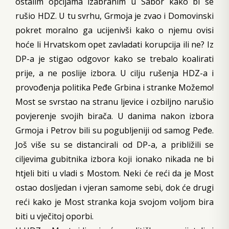
ostalim opcijama izabranim u Sabor kako bi se
rušio HDZ. U tu svrhu, Grmoja je zvao i Domovinski
pokret moralno ga ucijenivši kako o njemu ovisi
hoće li Hrvatskom opet zavladati korupcija ili ne? Iz
DP-a je stigao odgovor kako se trebalo koalirati
prije, a ne poslije izbora. U cilju rušenja HDZ-a i
provođenja politika Peđe Grbina i stranke Možemo!
Most se svrstao na stranu ljevice i ozbiljno narušio
povjerenje svojih birača. U danima nakon izbora
Grmoja i Petrov bili su pogubljeniji od samog Peđe.
Još više su se distancirali od DP-a, a približili se
ciljevima gubitnika izbora koji ionako nikada ne bi
htjeli biti u vladi s Mostom. Neki će reći da je Most
ostao dosljedan i vjeran samome sebi, dok će drugi
reći kako je Most stranka koja svojom voljom bira
biti u vječitoj oporbi.