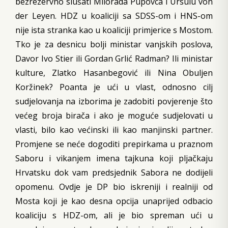
bezrezervno slušati Milorada Pupovca i Ursulu von
der Leyen. HDZ u koaliciji sa SDSS-om i HNS-om
nije ista stranka kao u koaliciji primjerice s Mostom.
Tko je za desnicu bolji ministar vanjskih poslova,
Davor Ivo Stier ili Gordan Grlić Radman? Ili ministar
kulture, Zlatko Hasanbegović ili Nina Obuljen
Koržinek? Poanta je ući u vlast, odnosno cilj
sudjelovanja na izborima je zadobiti povjerenje što
većeg broja birača i ako je moguće sudjelovati u
vlasti, bilo kao većinski ili kao manjinski partner.
Promjene se neće dogoditi prepirkama u praznom
Saboru i vikanjem imena tajkuna koji pljačkaju
Hrvatsku dok vam predsjednik Sabora ne dodijeli
opomenu. Ovdje je DP bio iskreniji i realniji od
Mosta koji je kao desna opcija unaprijed odbacio
koaliciju s HDZ-om, ali je bio spreman ući u