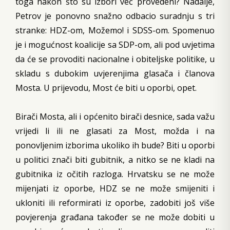
toga nakon što su izbori već provedeni? Nadalje,
Petrov je ponovno snažno odbacio suradnju s tri
stranke: HDZ-om, Možemo! i SDSS-om. Spomenuo
je i mogućnost koalicije sa SDP-om, ali pod uvjetima
da će se provoditi nacionalne i obiteljske politike, u
skladu s dubokim uvjerenjima glasača i članova
Mosta. U prijevodu, Most će biti u oporbi, opet.
Birači Mosta, ali i općenito birači desnice, sada važu
vrijedi li ili ne glasati za Most, možda i na
ponovljenim izborima ukoliko ih bude? Biti u oporbi
u politici znači biti gubitnik, a nitko se ne kladi na
gubitnika iz očitih razloga. Hrvatsku se ne može
mijenjati iz oporbe, HDZ se ne može smijeniti i
ukloniti ili reformirati iz oporbe, zadobiti još više
povjerenja građana također se ne može dobiti u