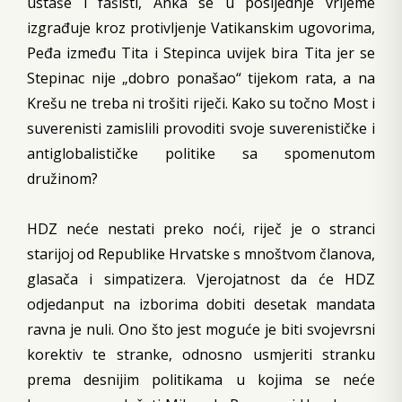
ustaše i fašisti, Anka se u posljednje vrijeme
izgrađuje kroz protivljenje Vatikanskim ugovorima,
Peđa između Tita i Stepinca uvijek bira Tita jer se
Stepinac nije „dobro ponašao“ tijekom rata, a na
Krešu ne treba ni trošiti riječi. Kako su točno Most i
suverenisti zamislili provoditi svoje suverenističke i
antiglobalističke politike sa spomenutom
družinom?
HDZ neće nestati preko noći, riječ je o stranci
starijoj od Republike Hrvatske s mnoštvom članova,
glasača i simpatizera. Vjerojatnost da će HDZ
odjedanput na izborima dobiti desetak mandata
ravna je nuli. Ono što jest moguće je biti svojevrsni
korektiv te stranke, odnosno usmjeriti stranku
prema desnijim politikama u kojima se neće