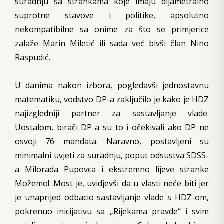
suradnju sa strankama koje imaju dijametralno
suprotne stavove i politike, apsolutno
nekompatibilne sa onime za što se primjerice
zalaže Marin Miletić ili sada već bivši član Nino
Raspudić.
U danima nakon izbora, pogledavši jednostavnu
matematiku, vodstvo DP-a zaključilo je kako je HDZ
najizgledniji partner za sastavljanje vlade.
Uostalom, birači DP-a su to i očekivali ako DP ne
osvoji 76 mandata. Naravno, postavljeni su
minimalni uvjeti za suradnju, poput odsustva SDSS-
a Milorada Pupovca i ekstremno lijeve stranke
Možemo!. Most je, uvidjevši da u vlasti neće biti jer
je unaprijed odbacio sastavljanje vlade s HDZ-om,
pokrenuo inicijativu sa „Rijekama pravde“ i svim