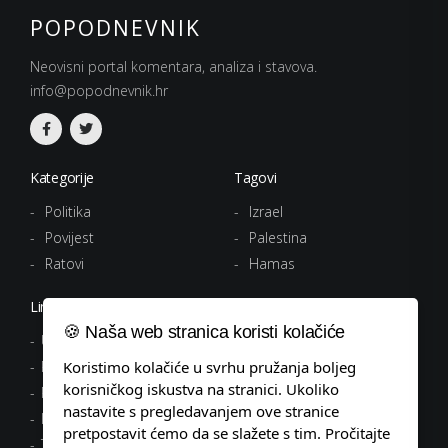
POPODNEVNIK
Neovisni portal komentara, analiza i stavova.
info@popodnevnik.hr
Kategorije
Tagovi
Politika
Izrael
Povijest
Palestina
Ratovi
Hamas
Linkovi
🍪 Naša web stranica koristi kolačiće
Uvjeti korištenja
Politika privatnosti
Koristimo kolačiće u svrhu pružanja boljeg
korisničkog iskustva na stranici. Ukoliko
Pravila o kolačićima
nastavite s pregledavanjem ove stranice
Impressum
pretpostavit ćemo da se slažete s tim. Pročitajte
Tagovi