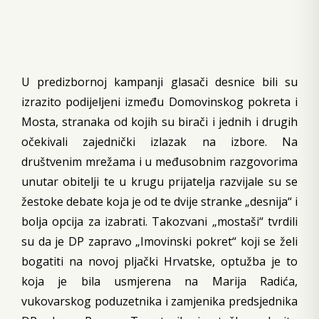
U predizbornoj kampanji glasači desnice bili su
izrazito podijeljeni između Domovinskog pokreta i
Mosta, stranaka od kojih su birači i jednih i drugih
očekivali zajednički izlazak na izbore. Na
društvenim mrežama i u međusobnim razgovorima
unutar obitelji te u krugu prijatelja razvijale su se
žestoke debate koja je od te dvije stranke „desnija“ i
bolja opcija za izabrati. Takozvani „mostaši“ tvrdili
su da je DP zapravo „Imovinski pokret“ koji se želi
bogatiti na novoj pljački Hrvatske, optužba je to
koja je bila usmjerena na Marija Radića,
vukovarskog poduzetnika i zamjenika predsjednika