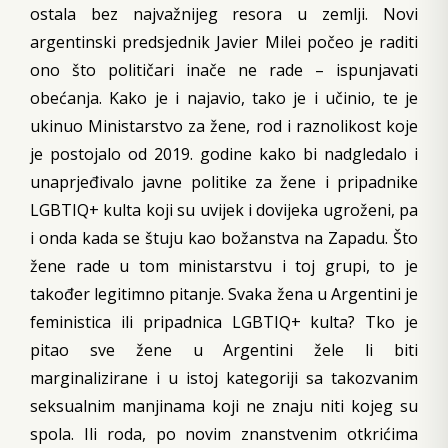
ostala bez najvažnijeg resora u zemlji. Novi
argentinski predsjednik Javier Milei počeo je raditi
ono što političari inače ne rade – ispunjavati
obećanja. Kako je i najavio, tako je i učinio, te je
ukinuo Ministarstvo za žene, rod i raznolikost koje
je postojalo od 2019. godine kako bi nadgledalo i
unaprjeđivalo javne politike za žene i pripadnike
LGBTIQ+ kulta koji su uvijek i dovijeka ugroženi, pa
i onda kada se štuju kao božanstva na Zapadu. Što
žene rade u tom ministarstvu i toj grupi, to je
također legitimno pitanje. Svaka žena u Argentini je
feministica ili pripadnica LGBTIQ+ kulta? Tko je
pitao sve žene u Argentini žele li biti
marginalizirane i u istoj kategoriji sa takozvanim
seksualnim manjinama koji ne znaju niti kojeg su
spola. Ili roda, po novim znanstvenim otkrićima