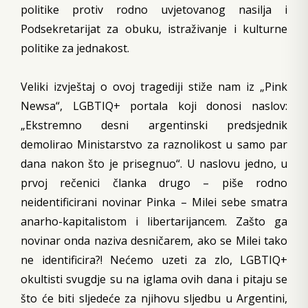
politike protiv rodno uvjetovanog nasilja i
Podsekretarijat za obuku, istraživanje i kulturne
politike za jednakost.
Veliki izvještaj o ovoj tragediji stiže nam iz „Pink
Newsa“, LGBTIQ+ portala koji donosi naslov:
„Ekstremno desni argentinski predsjednik
demolirao Ministarstvo za raznolikost u samo par
dana nakon što je prisegnuo“. U naslovu jedno, u
prvoj rečenici članka drugo – piše rodno
neidentificirani novinar Pinka – Milei sebe smatra
anarho-kapitalistom i libertarijancem. Zašto ga
novinar onda naziva desničarem, ako se Milei tako
ne identificira?! Nećemo uzeti za zlo, LGBTIQ+
okultisti svugdje su na iglama ovih dana i pitaju se
što će biti sljedeće za njihovu sljedbu u Argentini,