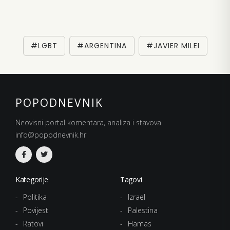
#LGBT
#ARGENTINA
#JAVIER MILEI
POPODNEVNIK
Neovisni portal komentara, analiza i stavova.
info@popodnevnik.hr
Kategorije
Tagovi
Politika
Izrael
Povijest
Palestina
Ratovi
Hamas