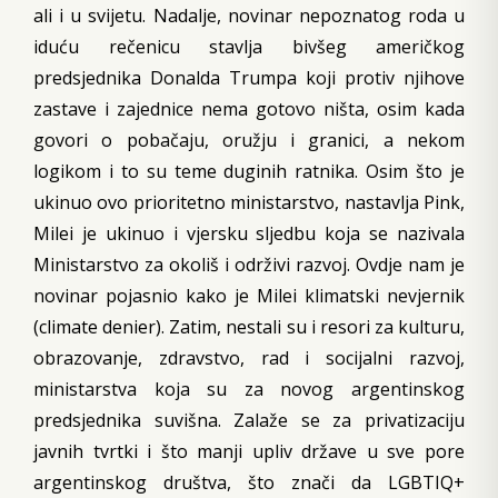
ali i u svijetu. Nadalje, novinar nepoznatog roda u
iduću rečenicu stavlja bivšeg američkog
predsjednika Donalda Trumpa koji protiv njihove
zastave i zajednice nema gotovo ništa, osim kada
govori o pobačaju, oružju i granici, a nekom
logikom i to su teme duginih ratnika. Osim što je
ukinuo ovo prioritetno ministarstvo, nastavlja Pink,
Milei je ukinuo i vjersku sljedbu koja se nazivala
Ministarstvo za okoliš i održivi razvoj. Ovdje nam je
novinar pojasnio kako je Milei klimatski nevjernik
(climate denier). Zatim, nestali su i resori za kulturu,
obrazovanje, zdravstvo, rad i socijalni razvoj,
ministarstva koja su za novog argentinskog
predsjednika suvišna. Zalaže se za privatizaciju
javnih tvrtki i što manji upliv države u sve pore
argentinskog društva, što znači da LGBTIQ+