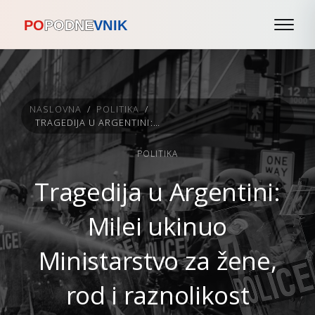
NASLOVNA
/
POLITIKA
/
TRAGEDIJA U ARGENTINI: MILEI UKINUO MINISTARSTVO ZA ŽENE, ROD I RAZNOLIKOST
POLITIKA
Tragedija u Argentini:
Milei ukinuo
Ministarstvo za žene,
rod i raznolikost