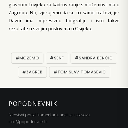
glavnom čovjeku za kadroviranje s možemovcima u
Zagrebu. No, vjerujemo da su to samo tračevi, jer
Davor ima impresivnu biografiju i isto takve
rezultate u svojim poslovima u Osijeku.
#MOŽEMO
#SENF
#SANDRA BENČIĆ
#ZAGREB
#TOMISLAV TOMAŠEVIĆ
POPODNEVNIK
Neovisni portal komentara, analiza i stavova.
info@popodnevnik.hr