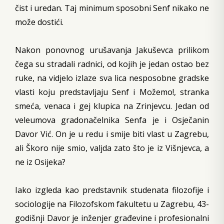
čist i uredan. Taj minimum sposobni Senf nikako ne
može dostići.
Nakon ponovnog urušavanja Jakuševca prilikom
čega su stradali radnici, od kojih je jedan ostao bez
ruke, na vidjelo izlaze sva lica nesposobne gradske
vlasti koju predstavljaju Senf i Možemo!, stranka
smeća, venaca i gej klupica na Zrinjevcu. Jedan od
veleumova gradonačelnika Senfa je i Osječanin
Davor Vić. On je u redu i smije biti vlast u Zagrebu,
ali Škoro nije smio, valjda zato što je iz Višnjevca, a
ne iz Osijeka?
Iako izgleda kao predstavnik studenata filozofije i
sociologije na Filozofskom fakultetu u Zagrebu, 43-
godišnji Davor je inženjer građevine i profesionalni