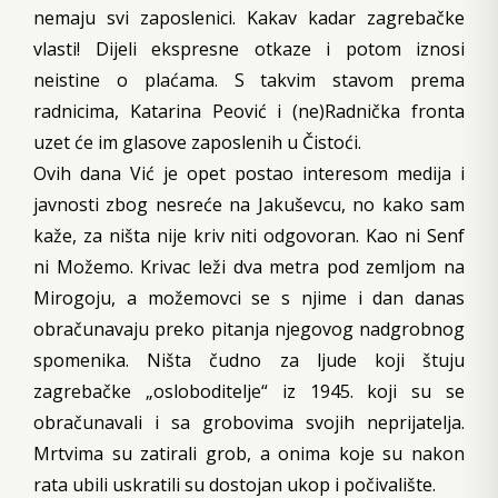
nemaju svi zaposlenici. Kakav kadar zagrebačke
vlasti! Dijeli ekspresne otkaze i potom iznosi
neistine o plaćama. S takvim stavom prema
radnicima, Katarina Peović i (ne)Radnička fronta
uzet će im glasove zaposlenih u Čistoći.
Ovih dana Vić je opet postao interesom medija i
javnosti zbog nesreće na Jakuševcu, no kako sam
kaže, za ništa nije kriv niti odgovoran. Kao ni Senf
ni Možemo. Krivac leži dva metra pod zemljom na
Mirogoju, a možemovci se s njime i dan danas
obračunavaju preko pitanja njegovog nadgrobnog
spomenika. Ništa čudno za ljude koji štuju
zagrebačke „osloboditelje“ iz 1945. koji su se
obračunavali i sa grobovima svojih neprijatelja.
Mrtvima su zatirali grob, a onima koje su nakon
rata ubili uskratili su dostojan ukop i počivalište.