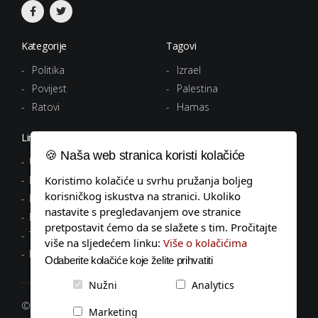
Kategorije
Tagovi
Politika
Izrael
Povijest
Palestina
Ratovi
Hamas
Linkovi
🍪 Naša web stranica koristi kolačiće
Uvjeti korištenja
Koristimo kolačiće u svrhu pružanja boljeg
Politika privatnosti
korisničkog iskustva na stranici. Ukoliko
Pravila o kolačićima
nastavite s pregledavanjem ove stranice
Impressum
pretpostavit ćemo da se slažete s tim. Pročitajte
Tagovi
više na sljedećem linku:
Više o kolačićima
Kontakt
Odaberite kolačiće koje želite prihvatiti
Nužni
Analytics
© 2026 popodnevnik.hr, Sva prava pridržana.
Marketing