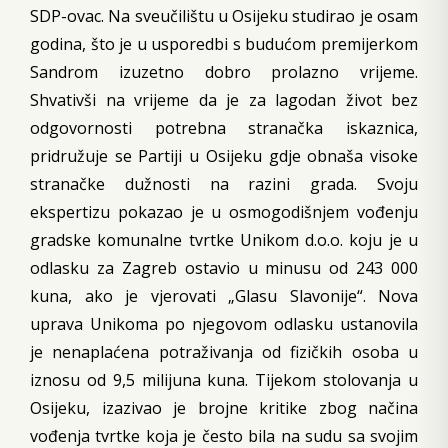
SDP-ovac. Na sveučilištu u Osijeku studirao je osam
godina, što je u usporedbi s budućom premijerkom
Sandrom izuzetno dobro prolazno vrijeme.
Shvativši na vrijeme da je za lagodan život bez
odgovornosti potrebna stranačka iskaznica,
pridružuje se Partiji u Osijeku gdje obnaša visoke
stranačke dužnosti na razini grada. Svoju
ekspertizu pokazao je u osmogodišnjem vođenju
gradske komunalne tvrtke Unikom d.o.o. koju je u
odlasku za Zagreb ostavio u minusu od 243 000
kuna, ako je vjerovati „Glasu Slavonije“. Nova
uprava Unikoma po njegovom odlasku ustanovila
je nenaplaćena potraživanja od fizičkih osoba u
iznosu od 9,5 milijuna kuna. Tijekom stolovanja u
Osijeku, izazivao je brojne kritike zbog načina
vođenja tvrtke koja je često bila na sudu sa svojim