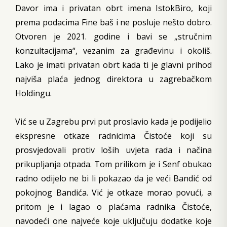
Davor ima i privatan obrt imena IstokBiro, koji
prema podacima Fine baš i ne posluje nešto dobro.
Otvoren je 2021. godine i bavi se „stručnim
konzultacijama“, vezanim za građevinu i okoliš.
Lako je imati privatan obrt kada ti je glavni prihod
najviša plaća jednog direktora u zagrebačkom
Holdingu.
Vić se u Zagrebu prvi put proslavio kada je podijelio
ekspresne otkaze radnicima Čistoće koji su
prosvjedovali protiv loših uvjeta rada i načina
prikupljanja otpada. Tom prilikom je i Senf obukao
radno odijelo ne bi li pokazao da je veći Bandić od
pokojnog Bandića. Vić je otkaze morao povući, a
pritom je i lagao o plaćama radnika Čistoće,
navodeći one najveće koje uključuju dodatke koje