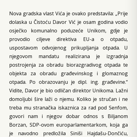
Nova gradska vlast Vića je ovako predstavila: „Prije
dolaska u Čistoću Davor Vić je osam godina vodio
osječko komunalno poduzeće Unikom, gdje je
provodio ciljeve direktiva EU-a o otpadu,
uspostavom odvojenog prikupljanja otpada. U
njegovom mandatu realizirana je izgradnja
postrojenja za obradu biorazgradivog otpada te
objekta za obradu građevinskog i glomaznog
otpada. Po obrazovanju je dipl. ing. građevine.“
Vidite, Davor je bio odličan direktor Unikoma. Lažni
domoljubi šire laži o njemu. Koliko je stručan i ne
treba mu stranačka iskaznica za rad pod Senfom,
govori nam i njegov dobar odnos s Biljanom
Borzan, SDP-ovom europarlamentarkom, koja ga
je navodno predložila Siniši Hajdašu-Dončiću,