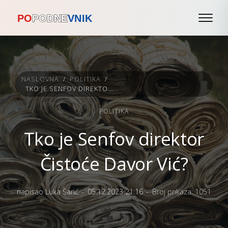
NASLOVNA
/
POLITIKA
/
TKO JE SENFOV DIREKTOR ČISTOĆE DAVOR VIĆ?
POLITIKA
Tko je Senfov direktor
Čistoće Davor Vić?
napisao Luka Šarić
05.12.2023 21:16
Broj prikaza: 1051