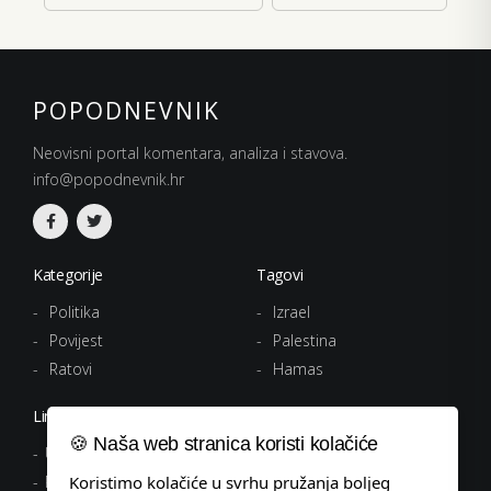
POPODNEVNIK
Neovisni portal komentara, analiza i stavova.
info@popodnevnik.hr
Kategorije
Tagovi
Politika
Izrael
Povijest
Palestina
Ratovi
Hamas
Linkovi
🍪 Naša web stranica koristi kolačiće
Uvjeti korištenja
Koristimo kolačiće u svrhu pružanja boljeg
Politika privatnosti