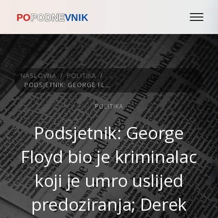
NASLOVNA
/
POLITIKA
/
PODSJETNIK: GEORGE FLOYD BIO JE KRIMINALAC KOJI JE UMRO USLIJED PREDOZIRANJA; DEREK CHAUVIN JE NEVIN
POLITIKA
Podsjetnik: George
Floyd bio je kriminalac
koji je umro uslijed
predoziranja; Derek