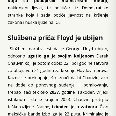
koju su podupirali mainstream mediji
,
naklonjeni ljevici, te političari iz Demokratske
stranke koja i sada potiče javnost na kršenje
zakona i huška ljude na ICE.
Službena priča: Floyd je ubijen
Službeni narativ jest da je George Floyd ubijen,
odnosno
ugušio ga je svojim koljenom
Derek
Chauvin koji je potom dobio 22 i pol godine zatvora
za ubojstvo i 21 godinu za kršenje Floydovih prava.
Kazne se preklapaju, što znači da bi Chauvin, ako
ne dođe do ponovnog suđenja ili pomilovanja,
trebao izaći tek oko
2037.
godine. Također, vrijedi
istaknuti i da je krajem 2023. Chauvin pretrpio
teške ozljede. Naime,
izboden je u zatvoru
. Član
meksičke bande izbo ga je 22 puta. Kriminalac je