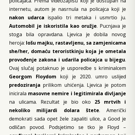
policajaca. Prema videozapisu koji je dostupan na
internetu, autom je nasrnula na policajca koji je
nakon udarca
ispalio tri metaka i usmrtio ju.
Automobil je iskoristila kao oružje
. Pucnjava je
stoga bila opravdana. Ljevica je dobila novog
heroja:
lošu majku, rastavljenu, sa zamjenicama
she/her, domaću teroristkinju koja je ometala
provođenje zakona i udarila policajca u bijegu
.
Ovaj slučaj potaknuo je usporedbe s kriminalcem
Georgom Floydom
koji je 2020. umro uslijed
predoziranja
prilikom uhićenja. Ljevica je potom
inicirala
masovne nemire i legitimirala divljanje
na ulicama. Rezultat je bio oko
25 mrtvih i
nekoliko milijardi dolara štete
. Američki
demokrati sada opet žele zapaliti ulice, a Good je
odličan povod. Podsjetimo se tko je Floyd –