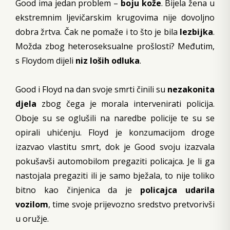
Good ima jedan problem –
boju kože
. Bijela žena u
ekstremnim ljevičarskim krugovima nije dovoljno
dobra žrtva. Čak ne pomaže i to što je bila
lezbijka
.
Možda zbog heteroseksualne prošlosti? Međutim,
s Floydom dijeli
niz loših odluka
.
Good i Floyd na dan svoje smrti činili su
nezakonita
djela
zbog čega je morala intervenirati policija.
Oboje su se oglušili na naredbe policije te su se
opirali uhićenju. Floyd je konzumacijom droge
izazvao vlastitu smrt, dok je Good svoju izazvala
pokušavši automobilom pregaziti policajca. Je li ga
nastojala pregaziti ili je samo bježala, to nije toliko
bitno kao činjenica da je
policajca udarila
vozilom
, time svoje prijevozno sredstvo pretvorivši
u oružje.