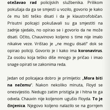
otežavao rad
policijskih službenika. Prilikom
pokušaja da ga se smjesti u vozilo, govorio je kako
će mu biti teško disati i da je klaustrofobičan.
Prisutni policajci pokušavali su ga smjestiti na
zadnje sjedalo, no opirao se i govorio da ne može
disati. Očito, Chauvinovo koljeno s time nije imalo
nikakve veze. Vrištao je „ne mogu disati“ dok se
opirao policiji. Govorio je i kako ima
koronavirus
.
Za osobu koja teško diše mnogo je pričao i imao
snage opirati se zakonima reda.
Jedan od policajaca dobro je primijetio: „
Mora biti
na nečemu
“. Nakon nekoliko minuta, Floyd se
onesvijestio. Nedugo zatim pristigla je i hitna te ga
odvela. Chauvin nije koljenom ugušio Floyda.
To je
činjenica
. Njegovo koljeno nalazilo se na gornjem