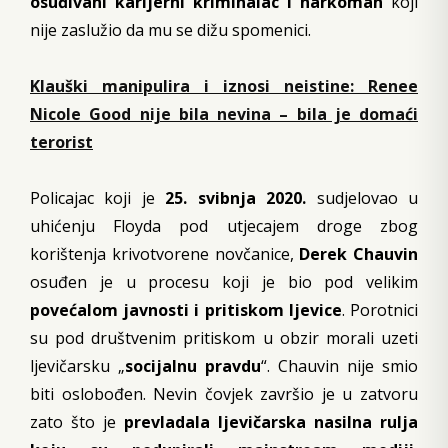
osuđivani karijerni kriminalac i narkoman
koji
nije zaslužio da mu se dižu spomenici.
Klauški manipulira i iznosi neistine: Renee
Nicole Good nije bila nevina – bila je domaći
terorist
Policajac koji je
25. svibnja 2020.
sudjelovao u
uhićenju Floyda pod utjecajem droge zbog
korištenja krivotvorene novčanice,
Derek Chauvin
osuđen je u procesu koji je bio pod velikim
povećalom javnosti i pritiskom ljevice
. Porotnici
su pod društvenim pritiskom u obzir morali uzeti
ljevičarsku „
socijalnu pravdu
“. Chauvin nije smio
biti oslobođen. Nevin čovjek završio je u zatvoru
zato što je
prevladala ljevičarska nasilna rulja