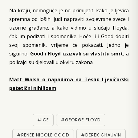
Na kraju, nemoguće je ne primijetiti kako je ljevica
spremna od loših ljudi napraviti svojevrsne svece i
uzorne građane, a kako vidimo u slučaju Floyda,
čak im podizati i spomenike. Hoće li i Good dobiti
svoj spomenik, vrijeme će pokazati. Jedno je
sigurno,
Good i Floyd izazvali su vlastitu smrt
, a
policajci su djelovali u okviru zakona.
Matt Walsh o napadima na Teslu: Ljevičarski
patetični nihilizam
#ICE
#GEORGE FLOYD
#RENEE NICOLE GOOD
#DEREK CHAUVIN