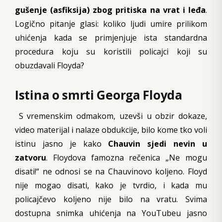
gušenje (asfiksija) zbog pritiska na vrat i leđa
.
Logično pitanje glasi: koliko ljudi umire prilikom
uhićenja kada se primjenjuje ista standardna
procedura koju su koristili policajci koji su
obuzdavali Floyda?
Istina o smrti Georga Floyda
S vremenskim odmakom, uzevši u obzir dokaze,
video materijal i nalaze obdukcije, bilo kome tko voli
istinu jasno je kako
Chauvin sjedi nevin u
zatvoru
. Floydova famozna rečenica „Ne mogu
disati!“ ne odnosi se na Chauvinovo koljeno. Floyd
nije mogao disati, kako je tvrdio, i kada mu
policajčevo koljeno nije bilo na vratu. Svima
dostupna snimka uhićenja na YouTubeu jasno