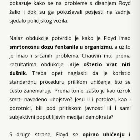
pokazuje kako se na probleme s disanjem Floyd
žalio i dok su ga pokušavali posjesti na zadnje
sjedalo policijskog vozila.
Nalaz obdukcije potvrdio je kako je Floyd imao
smrtonosnu dozu fentanila u organizmu
, a uz to
je imao i srčanih problema. Chauvin mu, prema
rezultatima obdukcije,
nije oštetio vrat niti
dušnik
. Treba opet naglasiti da je koristio
standardnu proceduru prilikom uhićenja, što se
često zanemaruje. Prema tome, zašto je kao uzrok
smrti navedeno ubojstvo? Jesu li i patolozi, kao i
porotnici, bili pod pritiskom javnosti ili i sami
subjektivni poput lijevih medija i demokrata?
S druge strane, Floyd se
opirao uhićenju i