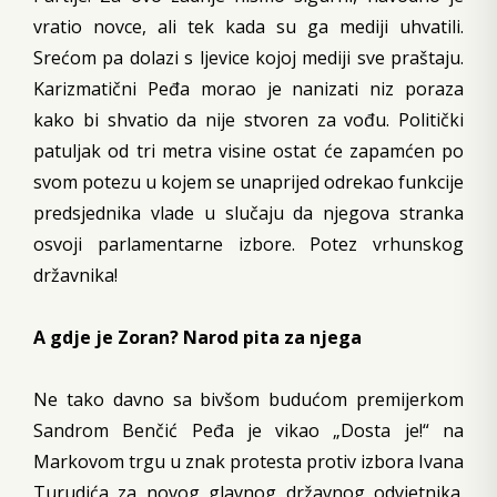
vratio novce, ali tek kada su ga mediji uhvatili.
Srećom pa dolazi s ljevice kojoj mediji sve praštaju.
Karizmatični Peđa morao je nanizati niz poraza
kako bi shvatio da nije stvoren za vođu. Politički
patuljak od tri metra visine ostat će zapamćen po
svom potezu u kojem se unaprijed odrekao funkcije
predsjednika vlade u slučaju da njegova stranka
osvoji parlamentarne izbore. Potez vrhunskog
državnika!
A gdje je Zoran? Narod pita za njega
Ne tako davno sa bivšom budućom premijerkom
Sandrom Benčić Peđa je vikao „Dosta je!“ na
Markovom trgu u znak protesta protiv izbora Ivana
Turudića za novog glavnog državnog odvjetnika.