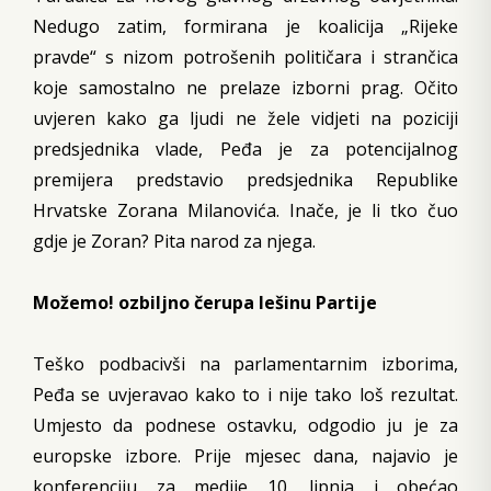
Nedugo zatim, formirana je koalicija „Rijeke
pravde“ s nizom potrošenih političara i strančica
koje samostalno ne prelaze izborni prag. Očito
uvjeren kako ga ljudi ne žele vidjeti na poziciji
predsjednika vlade, Peđa je za potencijalnog
premijera predstavio predsjednika Republike
Hrvatske Zorana Milanovića. Inače, je li tko čuo
gdje je Zoran? Pita narod za njega.
Možemo! ozbiljno čerupa lešinu Partije
Teško podbacivši na parlamentarnim izborima,
Peđa se uvjeravao kako to i nije tako loš rezultat.
Umjesto da podnese ostavku, odgodio ju je za
europske izbore. Prije mjesec dana, najavio je
konferenciju za medije 10. lipnja i obećao