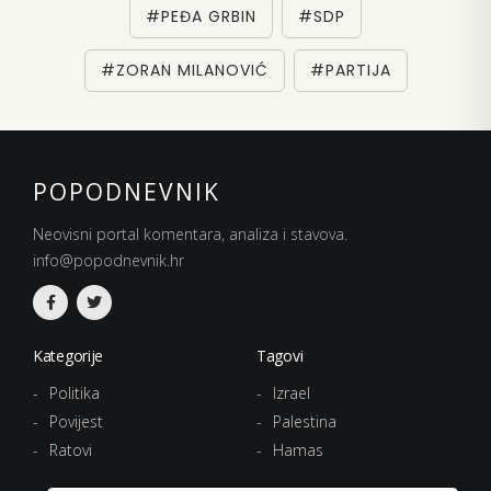
#PEĐA GRBIN
#SDP
#ZORAN MILANOVIĆ
#PARTIJA
POPODNEVNIK
Neovisni portal komentara, analiza i stavova.
info@popodnevnik.hr
Kategorije
Tagovi
Politika
Izrael
Povijest
Palestina
Ratovi
Hamas