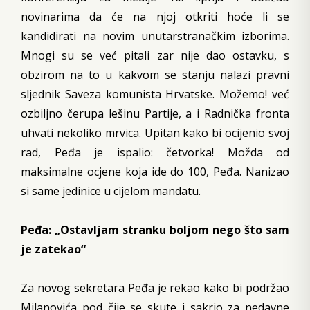
novinarima da će na njoj otkriti hoće li se
kandidirati na novim unutarstranačkim izborima.
Mnogi su se već pitali zar nije dao ostavku, s
obzirom na to u kakvom se stanju nalazi pravni
sljednik Saveza komunista Hrvatske. Možemo! već
ozbiljno čerupa lešinu Partije, a i Radnička fronta
uhvati nekoliko mrvica. Upitan kako bi ocijenio svoj
rad, Peđa je ispalio: četvorka! Možda od
maksimalne ocjene koja ide do 100, Peđa. Nanizao
si same jedinice u cijelom mandatu.
Peđa: „Ostavljam stranku boljom nego što sam
je zatekao“
Za novog sekretara Peđa je rekao kako bi podržao
Milanovića pod čije se skute i sakrio za nedavne