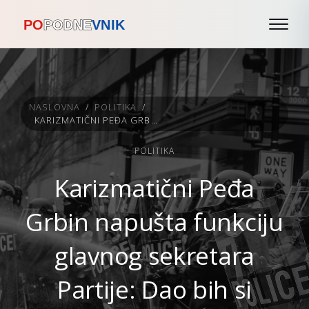
NASLOVNA
/
POLITIKA
/
KARIZMATIČNI PEĐA GRBIN NAPUŠTA FUNKCIJU GLAVNOG SEKRETARA PARTIJE: DAO BIH SI OCJENU 4
POLITIKA
Karizmatični Peđa
Grbin napušta funkciju
glavnog sekretara
Partije: Dao bih si