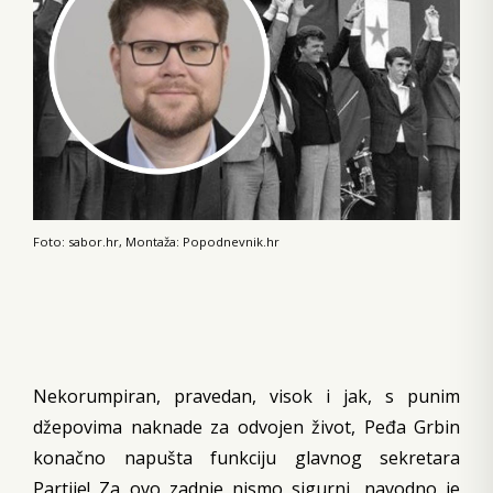
Foto: sabor.hr, Montaža: Popodnevnik.hr
Nekorumpiran, pravedan, visok i jak, s punim
džepovima naknade za odvojen život, Peđa Grbin
konačno napušta funkciju glavnog sekretara
Partije! Za ovo zadnje nismo sigurni, navodno je