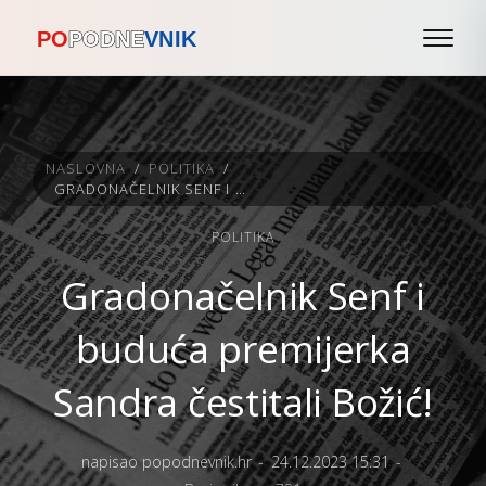
NASLOVNA
/
POLITIKA
/
GRADONAČELNIK SENF I BUDUĆA PREMIJERKA SANDRA ČESTITALI BOŽIĆ!
POLITIKA
Gradonačelnik Senf i
buduća premijerka
Sandra čestitali Božić!
napisao popodnevnik.hr
24.12.2023 15:31