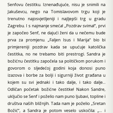
Senfovu čestitku. Iznenađujuće, nisu je snimili na
Jakuševcu, nego na Tomislavovom trgu koji je
trenutno najosvjetljeniji i najljepši trg u gradu
Zagrebu. I s najmanje smeća! „Pozdrav svima!“, prvi
je započeo Senf, ne dajući ženi da u nečemu bude
prva za promjenu. „Faljen Isus i Marija“ bio bi
primjereniji pozdrav kada se upućuje katolička
čestitka, no ne trebamo biti prestrogi. Sandra je
božićnu čestitku započela sa političkom porukom i
govorom o sljedećoj godini koja donosi puno
izazova i borbe za bolji i sigurniji život građana u
kojem su svi jednaki i tako dalje, i tako dalje…
Odličan početak božićne čestitke! Nakon Sandre,
uključio se Senf i poželio nam puno ljubavi, topline i
društva naših bližnjih. Tada nam je poželio „Sretan
Božić“, a Sandra je potom veselo uskočila: „… i