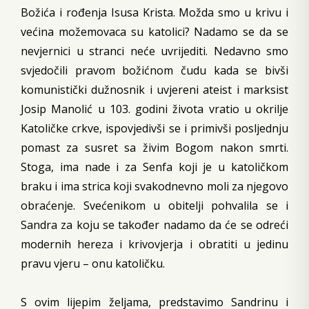
Božića i rođenja Isusa Krista. Možda smo u krivu i
većina možemovaca su katolici? Nadamo se da se
nevjernici u stranci neće uvrijediti. Nedavno smo
svjedočili pravom božićnom čudu kada se bivši
komunistički dužnosnik i uvjereni ateist i marksist
Josip Manolić u 103. godini života vratio u okrilje
Katoličke crkve, ispovjedivši se i primivši posljednju
pomast za susret sa živim Bogom nakon smrti.
Stoga, ima nade i za Senfa koji je u katoličkom
braku i ima strica koji svakodnevno moli za njegovo
obraćenje. Svećenikom u obitelji pohvalila se i
Sandra za koju se također nadamo da će se odreći
modernih hereza i krivovjerja i obratiti u jedinu
pravu vjeru – onu katoličku.
S ovim lijepim željama, predstavimo Sandrinu i