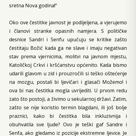
sretna Nova godina!“
Oko ove čestitke javnost je podijeljena, a vjerujemo
i članovi stranke opasnih namjera. S političke
desnice Sandri i Senfu upućuju se kritike zašto
čestitaju Božić kada ga ne slave i imaju negativan
stav prema vjernicima, molitvi na javnom mjestu,
Katoličkoj Crkvi i kršćanstvu općenito. Kada bismo
udarili glavom u zid i prouzročili si teško oštećenje
na mozgu, postali bi ljevičari i glasači Možemo! i
ova bi nas čestitka mogla uvrijediti. U prvom redu
zato što postoji, a živimo u sekularnoj državi. Zatim,
zašto se nije koristio termin blagdani, ili još bolje
praznici, kako bi čestitka bila inkluzivnija i
obuhvatila sve ljude? Ovo je teški gaf Sandre i
Senfa, ako gledamo iz pozicije ekstremne ljevice. Je