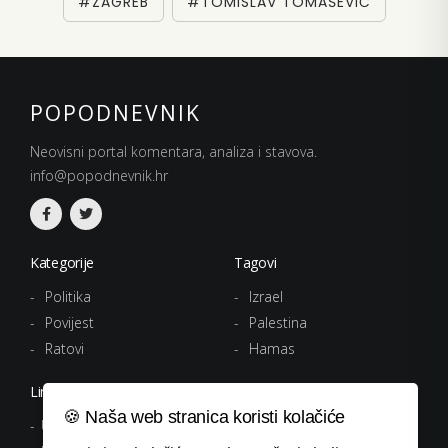
#ZAGREB
#TOMISLAV TOMAŠEVIĆ
POPODNEVNIK
Neovisni portal komentara, analiza i stavova.
info@popodnevnik.hr
Kategorije
Tagovi
Politika
Izrael
Povijest
Palestina
Ratovi
Hamas
Linkovi
🍪 Naša web stranica koristi kolačiće
Uvjeti korištenja