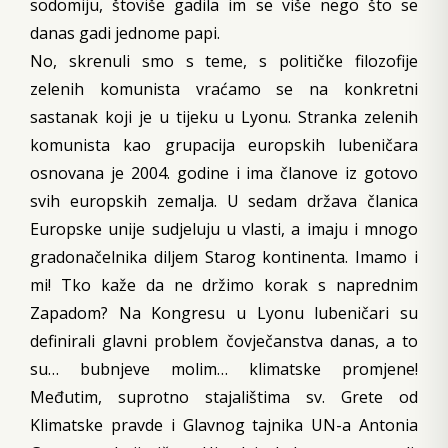
sodomiju, štoviše gadila im se više nego što se
danas gadi jednome papi.
No, skrenuli smo s teme, s političke filozofije
zelenih komunista vraćamo se na konkretni
sastanak koji je u tijeku u Lyonu. Stranka zelenih
komunista kao grupacija europskih lubeničara
osnovana je 2004. godine i ima članove iz gotovo
svih europskih zemalja. U sedam država članica
Europske unije sudjeluju u vlasti, a imaju i mnogo
gradonačelnika diljem Starog kontinenta. Imamo i
mi! Tko kaže da ne držimo korak s naprednim
Zapadom? Na Kongresu u Lyonu lubeničari su
definirali glavni problem čovječanstva danas, a to
su… bubnjeve molim… klimatske promjene!
Međutim, suprotno stajalištima sv. Grete od
Klimatske pravde i Glavnog tajnika UN-a Antonia