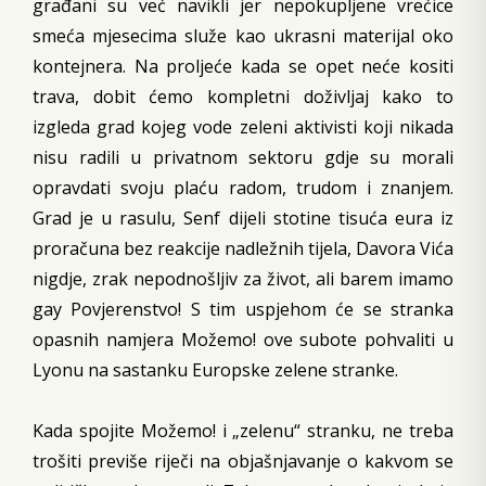
građani su već navikli jer nepokupljene vrećice
smeća mjesecima služe kao ukrasni materijal oko
kontejnera. Na proljeće kada se opet neće kositi
trava, dobit ćemo kompletni doživljaj kako to
izgleda grad kojeg vode zeleni aktivisti koji nikada
nisu radili u privatnom sektoru gdje su morali
opravdati svoju plaću radom, trudom i znanjem.
Grad je u rasulu, Senf dijeli stotine tisuća eura iz
proračuna bez reakcije nadležnih tijela, Davora Vića
nigdje, zrak nepodnošljiv za život, ali barem imamo
gay Povjerenstvo! S tim uspjehom će se stranka
opasnih namjera Možemo! ove subote pohvaliti u
Lyonu na sastanku Europske zelene stranke.
Kada spojite Možemo! i „zelenu“ stranku, ne treba
trošiti previše riječi na objašnjavanje o kakvom se