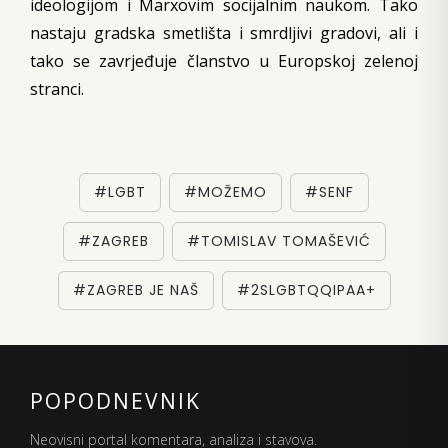
ideologijom i Marxovim socijalnim naukom. Tako
nastaju gradska smetlišta i smrdljivi gradovi, ali i
tako se zavrjeđuje članstvo u Europskoj zelenoj
stranci.
#LGBT
#MOŽEMO
#SENF
#ZAGREB
#TOMISLAV TOMAŠEVIĆ
#ZAGREB JE NAŠ
#2SLGBTQQIPAA+
POPODNEVNIK
Neovisni portal komentara, analiza i stavova.