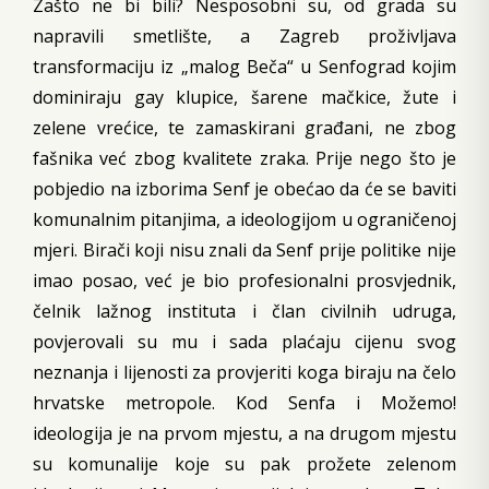
Zašto ne bi bili? Nesposobni su, od grada su
napravili smetlište, a Zagreb proživljava
transformaciju iz „malog Beča“ u Senfograd kojim
dominiraju gay klupice, šarene mačkice, žute i
zelene vrećice, te zamaskirani građani, ne zbog
fašnika već zbog kvalitete zraka. Prije nego što je
pobjedio na izborima Senf je obećao da će se baviti
komunalnim pitanjima, a ideologijom u ograničenoj
mjeri. Birači koji nisu znali da Senf prije politike nije
imao posao, već je bio profesionalni prosvjednik,
čelnik lažnog instituta i član civilnih udruga,
povjerovali su mu i sada plaćaju cijenu svog
neznanja i lijenosti za provjeriti koga biraju na čelo
hrvatske metropole. Kod Senfa i Možemo!
ideologija je na prvom mjestu, a na drugom mjestu
su komunalije koje su pak prožete zelenom