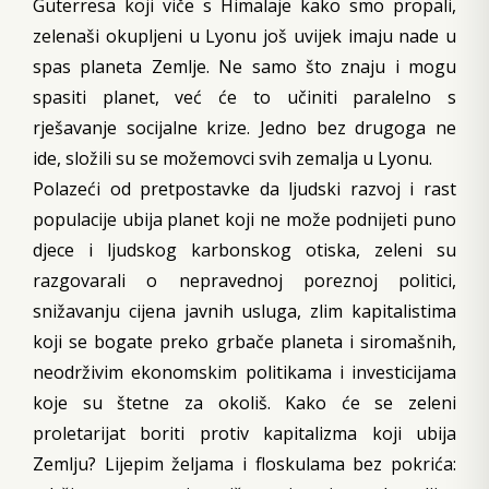
Guterresa koji viče s Himalaje kako smo propali,
zelenaši okupljeni u Lyonu još uvijek imaju nade u
spas planeta Zemlje. Ne samo što znaju i mogu
spasiti planet, već će to učiniti paralelno s
rješavanje socijalne krize. Jedno bez drugoga ne
ide, složili su se možemovci svih zemalja u Lyonu.
Polazeći od pretpostavke da ljudski razvoj i rast
populacije ubija planet koji ne može podnijeti puno
djece i ljudskog karbonskog otiska, zeleni su
razgovarali o nepravednoj poreznoj politici,
snižavanju cijena javnih usluga, zlim kapitalistima
koji se bogate preko grbače planeta i siromašnih,
neodrživim ekonomskim politikama i investicijama
koje su štetne za okoliš. Kako će se zeleni
proletarijat boriti protiv kapitalizma koji ubija
Zemlju? Lijepim željama i floskulama bez pokrića: