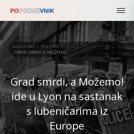
NASLOVNA
/
POLITIKA
/
GRAD SMRDI, A MOŽEMO! IDE U LYON NA SASTANAK S LUBENIČARIMA IZ EUROPE
POLITIKA
Grad smrdi, a Možemo!
ide u Lyon na sastanak
s lubeničarima iz
Europe