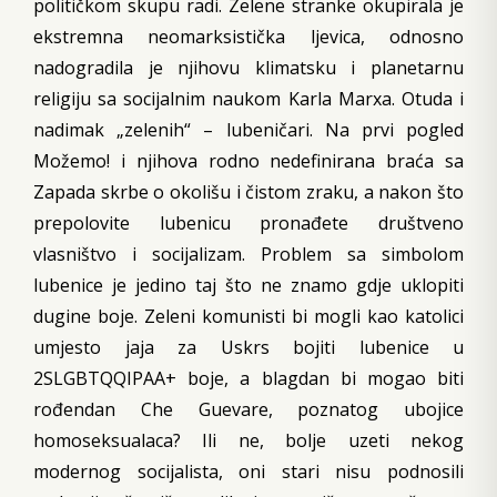
političkom skupu radi. Zelene stranke okupirala je
ekstremna neomarksistička ljevica, odnosno
nadogradila je njihovu klimatsku i planetarnu
religiju sa socijalnim naukom Karla Marxa. Otuda i
nadimak „zelenih“ – lubeničari. Na prvi pogled
Možemo! i njihova rodno nedefinirana braća sa
Zapada skrbe o okolišu i čistom zraku, a nakon što
prepolovite lubenicu pronađete društveno
vlasništvo i socijalizam. Problem sa simbolom
lubenice je jedino taj što ne znamo gdje uklopiti
dugine boje. Zeleni komunisti bi mogli kao katolici
umjesto jaja za Uskrs bojiti lubenice u
2SLGBTQQIPAA+ boje, a blagdan bi mogao biti
rođendan Che Guevare, poznatog ubojice
homoseksualaca? Ili ne, bolje uzeti nekog
modernog socijalista, oni stari nisu podnosili