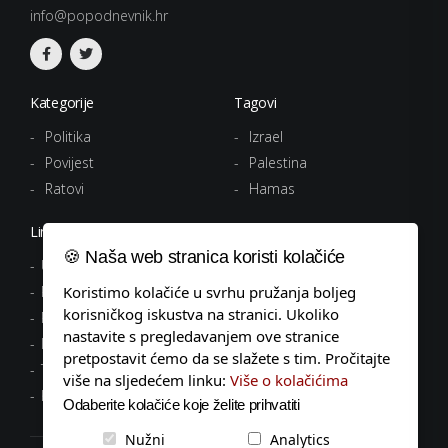
info@popodnevnik.hr
Kategorije
Tagovi
Politika
Izrael
Povijest
Palestina
Ratovi
Hamas
Linkovi
🍪 Naša web stranica koristi kolačiće
Uvjeti korištenja
Koristimo kolačiće u svrhu pružanja boljeg
Politika privatnosti
korisničkog iskustva na stranici. Ukoliko
Pravila o kolačićima
nastavite s pregledavanjem ove stranice
Impressum
pretpostavit ćemo da se slažete s tim. Pročitajte
Tagovi
više na sljedećem linku:
Više o kolačićima
Kontakt
Odaberite kolačiće koje želite prihvatiti
Nužni
Analytics