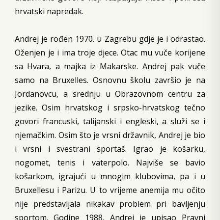
hrvatski napredak.
Andrej je rođen 1970. u Zagrebu gdje je i odrastao.
Oženjen je i ima troje djece. Otac mu vuče korijene
sa Hvara, a majka iz Makarske. Andrej pak vuče
samo na Bruxelles. Osnovnu školu završio je na
Jordanovcu, a srednju u Obrazovnom centru za
jezike. Osim hrvatskog i srpsko-hrvatskog tečno
govori francuski, talijanski i engleski, a služi se i
njemačkim. Osim što je vrsni državnik, Andrej je bio
i vrsni i svestrani sportaš. Igrao je košarku,
nogomet, tenis i vaterpolo. Najviše se bavio
košarkom, igrajući u mnogim klubovima, pa i u
Bruxellesu i Parizu. U to vrijeme anemija mu očito
nije predstavljala nikakav problem pri bavljenju
sportom. Godine 1988. Andrej je upisao Pravni