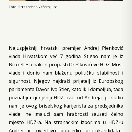
Foto: Screenshot, Večernji list
Najuspješniji hrvatski premijer Andrej Plenković
vlada Hrvatskom već 7 godina. Stigao nam je iz
Bruxellesa nakon propasti Oreškovićeve HDZ-Most
vlade i donio nam blaženu političku stabilnost i
sigurnost. Njegov najdraži prijatelj iz Europskog
parlamenta Davor Ivo Stier, katolik i domoljub, tada
poznatiji i cjenjeniji HDZ-ovac od Andreja, ponudio
nam je ovog briselskog karijerista za predsjednika
vlade, ne imajući sam hrabrosti zauzeti čelno
mjesto HDZ-a. Na stranačkim izborima u HDZ-u
Andrej je uvjerljivo pobijedio protukandidata…