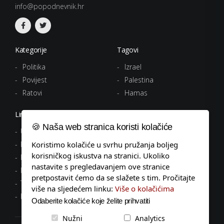
info@popodnevnik.hr
Kategorije
Tagovi
Politika
Izrael
Povijest
Palestina
Ratovi
Hamas
Linkovi
🍪 Naša web stranica koristi kolačiće
Uvjeti korištenja
Koristimo kolačiće u svrhu pružanja boljeg
Politika privatnosti
korisničkog iskustva na stranici. Ukoliko
Pravila o kolačićima
nastavite s pregledavanjem ove stranice
Impressum
pretpostavit ćemo da se slažete s tim. Pročitajte
Tagovi
više na sljedećem linku:
Više o kolačićima
Kontakt
Odaberite kolačiće koje želite prihvatiti
Nužni
Analytics