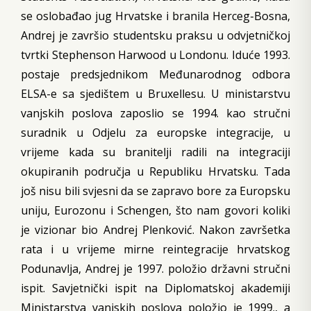
se oslobađao jug Hrvatske i branila Herceg-Bosna,
Andrej je završio studentsku praksu u odvjetničkoj
tvrtki Stephenson Harwood u Londonu. Iduće 1993.
postaje predsjednikom Međunarodnog odbora
ELSA-e sa sjedištem u Bruxellesu. U ministarstvu
vanjskih poslova zaposlio se 1994. kao stručni
suradnik u Odjelu za europske integracije, u
vrijeme kada su branitelji radili na integraciji
okupiranih područja u Republiku Hrvatsku. Tada
još nisu bili svjesni da se zapravo bore za Europsku
uniju, Eurozonu i Schengen, što nam govori koliki
je vizionar bio Andrej Plenković. Nakon završetka
rata i u vrijeme mirne reintegracije hrvatskog
Podunavlja, Andrej je 1997. položio državni stručni
ispit. Savjetnički ispit na Diplomatskoj akademiji
Ministarstva vanjskih poslova položio je 1999., a