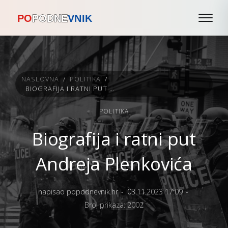
NASLOVNA
/
POLITIKA
/
BIOGRAFIJA I RATNI PUT ANDREJA PLENKOVIĆA
POLITIKA
Biografija i ratni put
Andreja Plenkovića
napisao popodnevnik.hr
03.11.2023 17:09
Broj prikaza: 2002