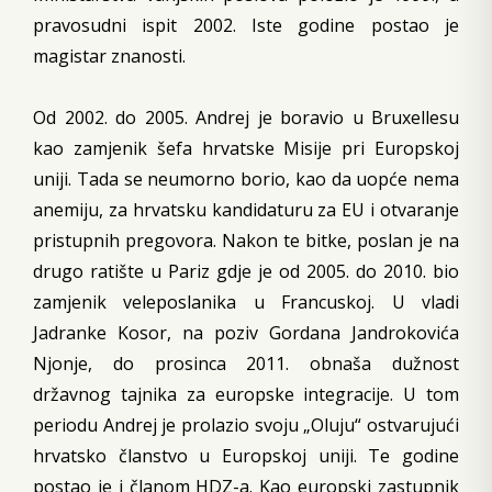
pravosudni ispit 2002. Iste godine postao je
magistar znanosti.
Od 2002. do 2005. Andrej je boravio u Bruxellesu
kao zamjenik šefa hrvatske Misije pri Europskoj
uniji. Tada se neumorno borio, kao da uopće nema
anemiju, za hrvatsku kandidaturu za EU i otvaranje
pristupnih pregovora. Nakon te bitke, poslan je na
drugo ratište u Pariz gdje je od 2005. do 2010. bio
zamjenik veleposlanika u Francuskoj. U vladi
Jadranke Kosor, na poziv Gordana Jandrokovića
Njonje, do prosinca 2011. obnaša dužnost
državnog tajnika za europske integracije. U tom
periodu Andrej je prolazio svoju „Oluju“ ostvarujući
hrvatsko članstvo u Europskoj uniji. Te godine
postao je i članom HDZ-a. Kao europski zastupnik