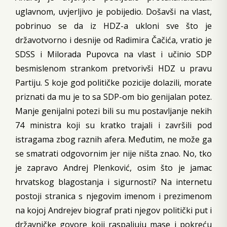
uglavnom, uvjerljivo je pobijedio. Došavši na vlast,
pobrinuo se da iz HDZ-a ukloni sve što je
državotvorno i desnije od Radimira Čačića, vratio je
SDSS i Milorada Pupovca na vlast i učinio SDP
besmislenom strankom pretvorivši HDZ u pravu
Partiju. S koje god političke pozicije dolazili, morate
priznati da mu je to sa SDP-om bio genijalan potez.
Manje genijalni potezi bili su mu postavljanje nekih
74 ministra koji su kratko trajali i završili pod
istragama zbog raznih afera. Međutim, ne može ga
se smatrati odgovornim jer nije ništa znao. No, tko
je zapravo Andrej Plenković, osim što je jamac
hrvatskog blagostanja i sigurnosti? Na internetu
postoji stranica s njegovim imenom i prezimenom
na kojoj Andrejev biograf prati njegov politički put i
državničke govore koji raspaljuju mase i pokreću